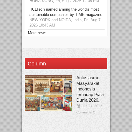
HONG KONG, Fri, Aug 7 2026 12:05 PM
HCLTech named among the world's most
sustainable companies by TIME magazine
NEW YORK and NOIDA, India, Fri, Aug 7
2026 10:43 AM
More news
Column
Antusiasme
Masyarakat
Indonesia
terhadap Piala
Dunia 2026...
Jun 27, 2026
Comments Off