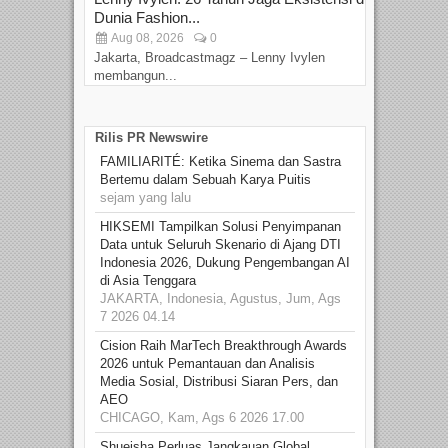
Dunia Fashion...
Sin
Aug 08, 2026
0
D
Jakarta, Broadcastmagz – Lenny Ivylen
Jaka
membangun...
Rilis PR Newswire
FAMILIARITÉ: Ketika Sinema dan Sastra
Bertemu dalam Sebuah Karya Puitis
sejam yang lalu
HIKSEMI Tampilkan Solusi Penyimpanan
Data untuk Seluruh Skenario di Ajang DTI
Indonesia 2026, Dukung Pengembangan AI
di Asia Tenggara
JAKARTA, Indonesia, Agustus, Jum, Ags
7 2026 04.14
Cision Raih MarTech Breakthrough Awards
2026 untuk Pemantauan dan Analisis
Media Sosial, Distribusi Siaran Pers, dan
AEO
CHICAGO, Kam, Ags 6 2026 17.00
Shueisha Perluas Jangkauan Global