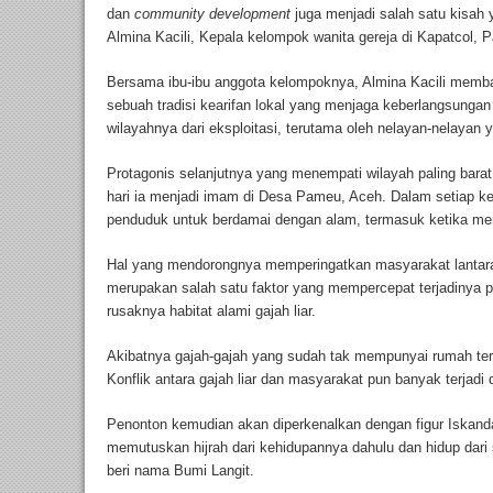
dan
community development
juga menjadi salah satu kisah y
Almina Kacili, Kepala kelompok wanita gereja di Kapatcol, 
Bersama ibu-ibu anggota kelompoknya, Almina Kacili memba
sebuah tradisi kearifan lokal yang menjaga keberlangsunga
wilayahnya dari eksploitasi, terutama oleh nelayan-nelayan 
Protagonis selanjutnya yang menempati wilayah paling bar
hari ia menjadi imam di Desa Pameu, Aceh. Dalam setiap k
penduduk untuk berdamai dengan alam, termasuk ketika mem
Hal yang mendorongnya memperingatkan masyarakat lantara
merupakan salah satu faktor yang mempercepat terjadinya 
rusaknya habitat alami gajah liar.
Akibatnya gajah-gajah yang sudah tak mempunyai rumah t
Konflik antara gajah liar dan masyarakat pun banyak terjadi
Penonton kemudian akan diperkenalkan dengan figur Iskand
memutuskan hijrah dari kehidupannya dahulu dan hidup dari 
beri nama Bumi Langit.