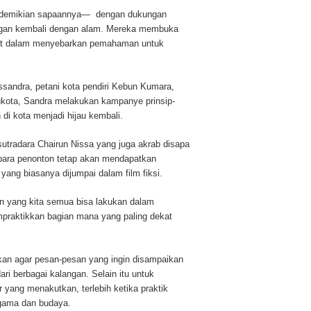
—demikian sapaannya— dengan dukungan
ngan kembali dengan alam. Mereka membuka
angit dalam menyebarkan pemahaman untuk
sandra, petani kota pendiri Kebun Kumara,
ibukota, Sandra melakukan kampanye prinsip-
 di kota menjadi hijau kembali.
sutradara Chairun Nissa yang juga akrab disapa
i para penonton tetap akan mendapatkan
yang biasanya dijumpai dalam film fiksi.
an yang kita semua bisa lakukan dalam
mpraktikkan bagian mana yang paling dekat
ukan agar pesan-pesan yang ingin disampaikan
ri berbagai kalangan. Selain itu untuk
ang menakutkan, terlebih ketika praktik
gama dan budaya.