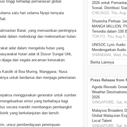
usi tinggi terhadap pemanasan global.
2026 untuk Pemantau
Sosial, Distribusi Si
 selama satu hari selama Nyepi ternyata
CHICAGO, Thu, Aug 
ali.
Shueisha Perluas Ja
MANGA MILLION, Pl
Kalimantan Barat, yang memastikan pentingnya
Tersedia dalam 100 
dat dalam melindungi dan melestarikan hutan.
TOKYO, Thu, Aug 6 
UNISOC Lyric Audio
rakat adat dalam mengelola hutan yang
Mendengarkan Audio
masyarakat hutan adat di Dusun Sungai Utik,
SHANGHAI, Wed, Aug
u dijaga dari segala ancaman kerusakan.
Berita Lainnya
Katolik di Bea Muring, Manggarai, Nusa
tnya untuk berdamai dan menjaga pelestarian
Press Release from
Agoda Reveals Growin
Weather Destination
t terpaksa menggunakan generator untuk sumber
2026
ga mengeluarkan emisi yang berbahaya bagi
SINGAPORE, Sat, Au
selus secara mandiri membangun pembangkit
Malaysia Broadens Di
istrik yang berkelanjutan dan bersih.
Global Malaysian Exp
Local Talent
lim, unsur pemberdayaan perempuan
SINGAPORE, Sat, Au