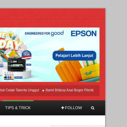
ak Talenta Unggul
Band Britpop Asal Bogor Piknik Rilis Mini Album “Astrometri”
TIPS & TRICK
FOLLOW