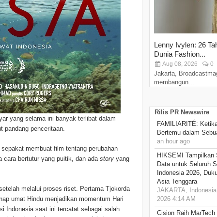
Lenny Ivylen: 26 Ta
Dunia Fashion...
Aug 08, 2026
0
Jakarta, Broadcastma
membangun...
Rilis PR Newswire
yar yang selama ini banyak terlibat dalam
FAMILIARITÉ: Ketika
dut pandang penceritaan.
Bertemu dalam Sebua
an hour ago
mi sepakat membuat film tentang perubahan
HIKSEMI Tampilkan 
cara bertutur yang puitik, dan ada
story
yang
Data untuk Seluruh S
Indonesia 2026, Duk
Asia Tenggara
setelah melalui proses riset. Pertama Tjokorda
JAKARTA, Indonesia,
enap umat Hindu menjadikan momentum Hari
2026 4:14 AM
i Indonesia saat ini tercatat sebagai salah
Cision Raih MarTech