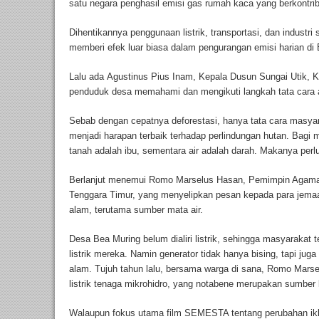
satu negara penghasil emisi gas rumah kaca yang berkontrib
Dihentikannya penggunaan listrik, transportasi, dan industri
memberi efek luar biasa dalam pengurangan emisi harian di B
Lalu ada Agustinus Pius Inam, Kepala Dusun Sungai Utik, 
penduduk desa memahami dan mengikuti langkah tata cara a
Sebab dengan cepatnya deforestasi, hanya tata cara masya
menjadi harapan terbaik terhadap perlindungan hutan. Bagi 
tanah adalah ibu, sementara air adalah darah. Makanya perl
Berlanjut menemui Romo Marselus Hasan, Pemimpin Agama 
Tenggara Timur, yang menyelipkan pesan kepada para jemaa
alam, terutama sumber mata air.
Desa Bea Muring belum dialiri listrik, sehingga masyaraka
listrik mereka. Namin generator tidak hanya bising, tapi ju
alam. Tujuh tahun lalu, bersama warga di sana, Romo Mar
listrik tenaga mikrohidro, yang notabene merupakan sumber l
Walaupun fokus utama film SEMESTA tentang perubahan ik