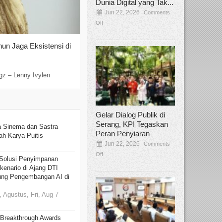
Dunia Digital yang Tak...
Jun 22, 2026
Comments
Off
hun Jaga Eksistensi di
Yan Senjaya, Kreativitas Lima Dekad
Sinema Indonesia
Dec 22, 2025
Comments Off
gz – Lenny Ivylen
Jakarta, Broadcastmagz – Yan Senjaya ada
Gelar Dialog Publik di
Serang, KPI Tegaskan
 Sinema dan Sastra
Peran Penyiaran
h Karya Puitis
Jun 22, 2026
Comments
Off
Solusi Penyimpanan
kenario di Ajang DTI
ung Pengembangan AI di
 Agustus, Fri, Aug 7
 Breakthrough Awards