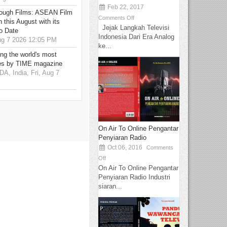
Feb 22, 2017
hrough Films: ASEAN Film
Comments Off
 this August with its
Jejak Langkah Televisi
o Date
Indonesia Dari Era Analog
g 7 2026 12:05 PM
ke...
g the world's most
es by TIME magazine
 India, Fri, Aug 7
On Air To Online Pengantar
Penyiaran Radio
Oct 06, 2016
Comments
Off
On Air To Online Pengantar
Penyiaran Radio Industri
siaran...