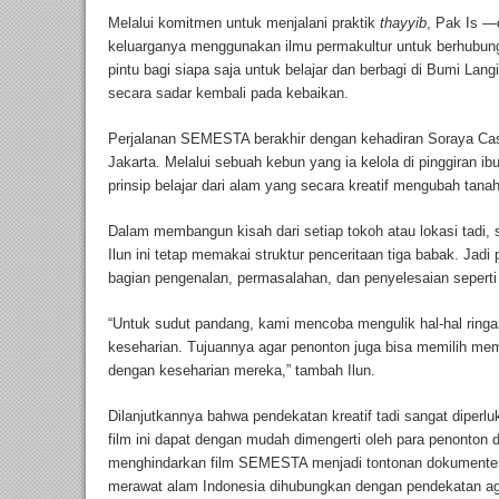
Melalui komitmen untuk menjalani praktik
thayyib
, Pak Is 
keluarganya menggunakan ilmu permakultur untuk berhubu
pintu bagi siapa saja untuk belajar dan berbagi di Bumi L
secara sadar kembali pada kebaikan.
Perjalanan SEMESTA berakhir dengan kehadiran Soraya Cas
Jakarta. Melalui sebuah kebun yang ia kelola di pinggiran 
prinsip belajar dari alam yang secara kreatif mengubah tanah
Dalam membangun kisah dari setiap tokoh atau lokasi tadi, 
Ilun ini tetap memakai struktur penceritaan tiga babak. Jad
bagian pengenalan, permasalahan, dan penyelesaian seperti 
“Untuk sudut pandang, kami mencoba mengulik hal-hal ring
keseharian. Tujuannya agar penonton juga bisa memilih me
dengan keseharian mereka,” tambah Ilun.
Dilanjutkannya bahwa pendekatan kreatif tadi sangat diperl
film ini dapat dengan mudah dimengerti oleh para penonton da
menghindarkan film SEMESTA menjadi tontonan dokumenter y
merawat alam Indonesia dihubungkan dengan pendekatan a