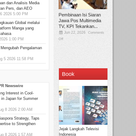
an dan Analisis Media
aran Pers, dan AEO
6 2026 5:00 PM
Pembinaan Isi Siaran
Jawa Pos Multimedia
ngkauan Global melalui
TV, KPI Tekankan...
atform Manga yang
Jun 22, 2026
Comments
Bahasa
2026 1:00 PM
Off
: Mengubah Pengalaman
 5 2026 11:58 PM
Book
 PR Newswire
g Interest in Cool-
s in Japan for Summer
g 8 2026 2:00 AM
aspora Strategy, Taps
ertise to Strengthen
Jejak Langkah Televisi
Indonesia
g 8 2026 1:57 AM