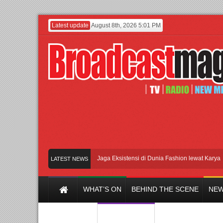
Latest update
August 8th, 2026 5:01 PM
Lenny Ivylen: 26 Tahun Jaga Eksistensi di Dunia Fashion lewat Karya
UI d
LATEST NEWS
WHAT’S ON
BEHIND THE SCENE
NEW
Y CHANNEL
FILM & MUSIC