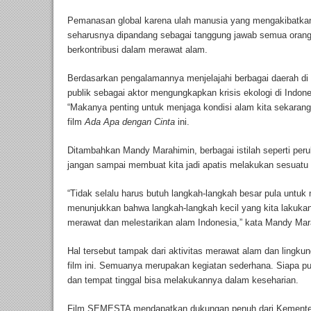
Pemanasan global karena ulah manusia yang mengakibatka
seharusnya dipandang sebagai tanggung jawab semua orang.
berkontribusi dalam merawat alam.
Berdasarkan pengalamannya menjelajahi berbagai daerah di T
publik sebagai aktor mengungkapkan krisis ekologi di Indo
“Makanya penting untuk menjaga kondisi alam kita sekara
film
Ada Apa dengan Cinta
ini.
Ditambahkan Mandy Marahimin, berbagai istilah seperti perub
jangan sampai membuat kita jadi apatis melakukan sesuatu u
“Tidak selalu harus butuh langkah-langkah besar pula untuk m
menunjukkan bahwa langkah-langkah kecil yang kita lakuka
merawat dan melestarikan alam Indonesia,” kata Mandy Mar
Hal tersebut tampak dari aktivitas merawat alam dan lingku
film ini. Semuanya merupakan kegiatan sederhana. Siapa p
dan tempat tinggal bisa melakukannya dalam keseharian.
Film SEMESTA mendapatkan dukungan penuh dari Kementer