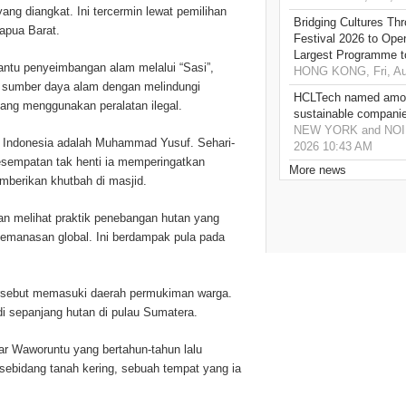
ang diangkat. Ini tercermin lewat pemilihan
Bridging Cultures T
Papua Barat.
Festival 2026 to Open
Largest Programme t
ntu penyeimbangan alam melalui “Sasi”,
HONG KONG, Fri, Au
n sumber daya alam dengan melindungi
HCLTech named amon
yang menggunakan peralatan ilegal.
sustainable compani
NEW YORK and NOIDA,
at Indonesia adalah Muhammad Yusuf. Sehari-
2026 10:43 AM
esempatan tak henti ia memperingatkan
More news
berikan khutbah di masjid.
n melihat praktik penebangan hutan yang
pemanasan global. Ini berdampak pula pada
ersebut memasuki daerah permukiman warga.
 di sepanjang hutan di pulau Sumatera.
ar Waworuntu yang bertahun-tahun lalu
sebidang tanah kering, sebuah tempat yang ia