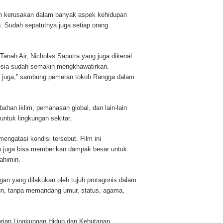
n kerusakan dalam banyak aspek kehidupan
 Sudah sepatutnya juga setiap orang
anah Air, Nicholas Saputra yang juga dikenal
nesia sudah semakin mengkhawatirkan.
ng juga,” sambung pemeran tokoh Rangga dalam
ahan iklim, pemanasan global, dan lain-lain
ntuk lingkungan sekitar.
engatasi kondisi tersebut. Film ini
n juga bisa memberikan dampak besar untuk
ahimin.
ngan yang dilakukan oleh tujuh protagonis dalam
un, tanpa memandang umur, status, agama,
ian Lingkungan Hidup dan Kehutanan