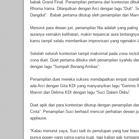
babak Grand Final. Penampilan pertama dari kontestan dibuk
Rhoma Irama. Dilanjutkan dengan Arci dengan lagu “Duit”. Se
Dangdut”. Babak pertama ditutup oleh penampilan dari Mar
Menurut para dewan juri, penampilan Nia adalah yang paling
auranya semakin kelihatan, makin terpancar aura bintangnya,
kamu tampil selalu memberikan improvisasi yang ngenakin la
Setelah seluruh kontestan tampil maksimal pada zona rock
zona duet. Duet pertama dibuka oleh penampilan syahdu da
dengan lagu “Sumpah Benang Ambas”.
Penampilan duet mereka sukses mendapatkan empat standing
ada Arci dengan Gita KDI yang manyanyikan lagu “Gerimis M
Marvin dan Delima KDI dengan lagu “Suci Dalam Debu”.
Duet apik dari para kontestan ditutup dengan penampilan 
Cinta”. Penampilan Suci berhasil mencuri perhatian dewan 
applause.
“Kalau menurut saya, Suci tadi itu penutupan yang luar bi
punya power yang sama-sama kuat, tapi kalian gak tumpang