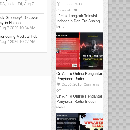
 India, Fri, Aug 7
Feb 22, 2017
Comments Off
Jejak Langkah Televisi
ck Greenery! Discover
Indonesia Dari Era Analog
ay in Hainan
ke...
 Aug 7 2026 10:34 AM
ioneering Medical Hub
 Aug 7 2026 10:27 AM
On Air To Online Pengantar
Penyiaran Radio
Oct 06, 2016
Comments
Off
On Air To Online Pengantar
Penyiaran Radio Industri
siaran...