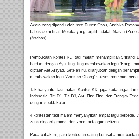
Acara yang dipandu oleh host Ruben Onsu, Andhika Pratama
babak semi final. Mereka yang terpilih adalah Marvin (Ponor
(Asahan).
Pembukaan Kontes KDI tadi malam menampilkan Srikandi Da
berduet dengan Ayu Ting Ting membawakan lagu “Bang Jono
ciptaan Aat Arsyad. Setelah itu, dilanjutkan dengan penamp
membawakan lagu “Anoman Obong” sukses membuat penonto
Tak hanya itu, tadi malam Kontes KDI juga kedatangan tamu 
Indonesia, Titi DJ. Titi DJ, Ayu Ting Ting, dan Frengky Z
dengan spektakuler.
4 kontestan tadi malam menyanyikan empat lagu berbeda, ya
zona elegant grande, dan zona tantangan netizen.
Pada babak ini, para kontestan saling berusaha memberikan 