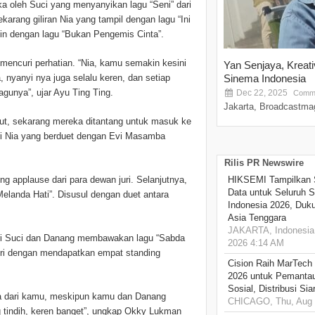
a oleh Suci yang menyanyikan lagu “Seni” dari
karang giliran Nia yang tampil dengan lagu “Ini
vin dengan lagu “Bukan Pengemis Cinta”.
 mencuri perhatian. “Nia, kamu semakin kesini
Yan Senjaya, Kreat
 nyanyi nya juga selalu keren, dan setiap
Sinema Indonesia
gunya”, ujar Ayu Ting Ting.
Dec 22, 2025
Comme
Jakarta, Broadcastmag
dut, sekarang mereka ditantang untuk masuk ke
ri Nia yang berduet dengan Evi Masamba
Rilis PR Newswire
 applause dari para dewan juri. Selanjutnya,
HIKSEMI Tampilkan 
Data untuk Seluruh S
elanda Hati”. Disusul dengan duet antara
Indonesia 2026, Duk
Asia Tenggara
JAKARTA, Indonesia,
dari Suci dan Danang membawakan lagu “Sabda
2026 4:14 AM
juri dengan mendapatkan empat standing
Cision Raih MarTech
2026 untuk Pemantau
Sosial, Distribusi Si
asa dari kamu, meskipun kamu dan Danang
CHICAGO, Thu, Aug 
 tindih, keren banget”, ungkap Okky Lukman