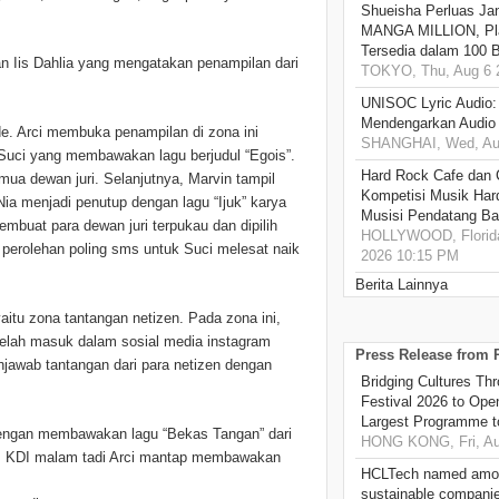
Shueisha Perluas Ja
MANGA MILLION, Pl
Tersedia dalam 100 
n Iis Dahlia yang mengatakan penampilan dari
TOKYO, Thu, Aug 6 
UNISOC Lyric Audio
Mendengarkan Audio
e. Arci membuka penampilan di zona ini
SHANGHAI, Wed, Aug
 Suci yang membawakan lagu berjudul “Egois”.
Hard Rock Cafe dan
ua dewan juri. Selanjutnya, Marvin tampil
Kompetisi Musik Har
Nia menjadi penutup dengan lagu “Ijuk” karya
Musisi Pendatang Ba
mbuat para dewan juri terpukau dan dipilih
HOLLYWOOD, Florida
, perolehan poling sms untuk Suci melesat naik
2026 10:15 PM
Berita Lainnya
aitu zona tantangan netizen. Pada zona ini,
 telah masuk dalam sosial media instagram
Press Release from
jawab tantangan dari para netizen dengan
Bridging Cultures T
Festival 2026 to Open
Largest Programme t
 dengan membawakan lagu “Bekas Tangan” dari
HONG KONG, Fri, Au
tes KDI malam tadi Arci mantap membawakan
HCLTech named amon
sustainable compani