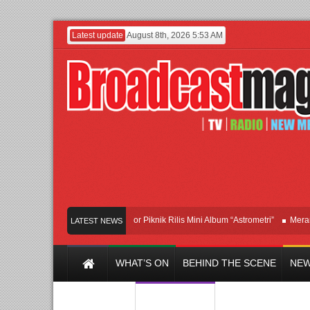
Latest update
August 8th, 2026 5:53 AM
Band Britpop Asal Bogor Piknik Rilis Mini Album “Astrometri”
Meramaikan 
LATEST NEWS
WHAT’S ON
BEHIND THE SCENE
NEW
Y CHANNEL
FILM & MUSIC