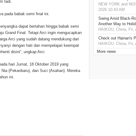
m tadi.
NEW YORK and NOIDA,
2026 10:43 AM
a pada babak semi final ini.
Swing Amid Black‑Ro
Another Way to Holid
 menyangka dapat bertahan hingga babak semi
HAIKOU, China, Fri,
uju Grand Final. Tetapi Arci ingin mengucapkan
Check out Hainan's P
arga Arci yang sudah datang mendukung dari
HAIKOU, China, Fri,
nyanyi dengan hati dan mempelajari keempat
More news
henti disini”, ungkap Arci.
ada hari Jumat, 18 Oktober 2019 yang
 Nia (Pekanbaru), dan Suci (Asahan). Mereka
hun ini.