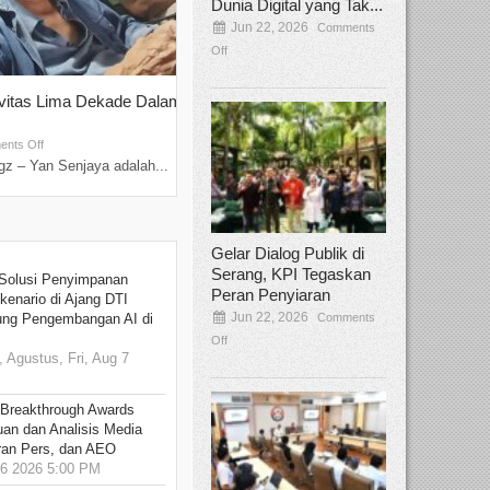
Dunia Digital yang Tak...
Jun 22, 2026
Comments
Off
ivitas Lima Dekade Dalam
Tamee Irelly Menjadi Juri Open Casti
Film Terbaru...
Sep 08, 2025
nts Off
Comments Off
z – Yan Senjaya adalah...
Bekasi, Broadcastmagz – Dalam upaya me
talenta...
Gelar Dialog Publik di
Serang, KPI Tegaskan
Solusi Penyimpanan
Peran Penyiaran
kenario di Ajang DTI
Jun 22, 2026
Comments
ung Pengembangan AI di
Off
 Agustus, Fri, Aug 7
 Breakthrough Awards
an dan Analisis Media
aran Pers, dan AEO
6 2026 5:00 PM