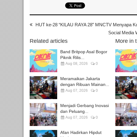
HUT ke-28 “KILAU RAYA 28” MNCTV Menyapa Kota
Social Media 
Related articles
More in 
Band Britpop Asal Bogor
Piknik Rilis...
Aug 08, 2026
0
Meramaikan Jakarta
dengan Ribuan Mainan...
Aug 07, 2026
0
Menjadi Gerbang Inovasi
dan Peluang...
Aug 07, 2026
0
Afan Hadirkan Hipdut