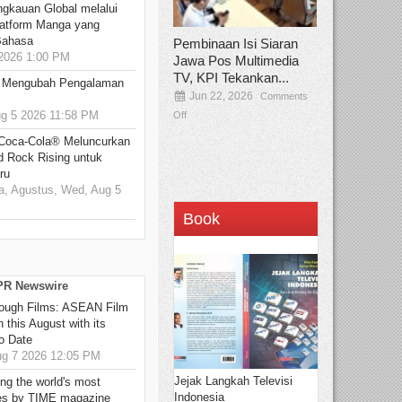
ngkauan Global melalui
atform Manga yang
Bahasa
Pembinaan Isi Siaran
2026 1:00 PM
Jawa Pos Multimedia
TV, KPI Tekankan...
: Mengubah Pengalaman
Jun 22, 2026
Comments
 5 2026 11:58 PM
Off
 Coca-Cola® Meluncurkan
d Rock Rising untuk
ru
, Agustus, Wed, Aug 5
Book
 PR Newswire
hrough Films: ASEAN Film
 this August with its
o Date
g 7 2026 12:05 PM
Jejak Langkah Televisi
g the world's most
Indonesia
es by TIME magazine