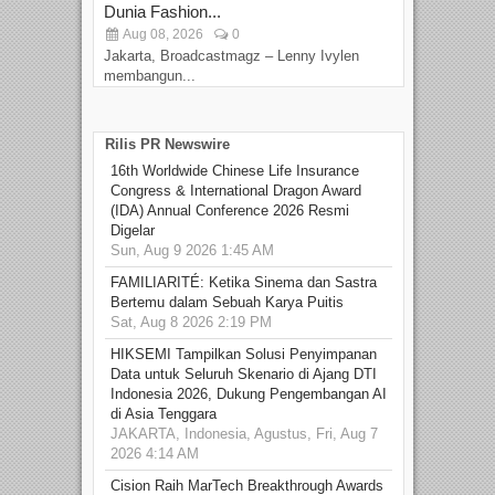
Dunia Fashion...
Sin
Aug 08, 2026
0
D
Jakarta, Broadcastmagz – Lenny Ivylen
Jaka
membangun...
Rilis PR Newswire
16th Worldwide Chinese Life Insurance
Congress & International Dragon Award
(IDA) Annual Conference 2026 Resmi
Digelar
Sun, Aug 9 2026 1:45 AM
FAMILIARITÉ: Ketika Sinema dan Sastra
Bertemu dalam Sebuah Karya Puitis
Sat, Aug 8 2026 2:19 PM
HIKSEMI Tampilkan Solusi Penyimpanan
Data untuk Seluruh Skenario di Ajang DTI
Indonesia 2026, Dukung Pengembangan AI
di Asia Tenggara
JAKARTA, Indonesia, Agustus, Fri, Aug 7
2026 4:14 AM
Cision Raih MarTech Breakthrough Awards