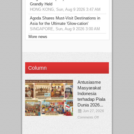
Grandly Held
HONG KONG, Sun, Aug 9 2026 3:47 AM
Agoda Shares Must-Visit Destinations in
Asia for the Ultimate 'Glow-cation'
SINGAPORE, Sun, Aug 9 2026 3:00 AM
More news
Column
Antusiasme
Masyarakat
Indonesia
terhadap Piala
Dunia 2026...
Jun 27, 2026
Comments Off