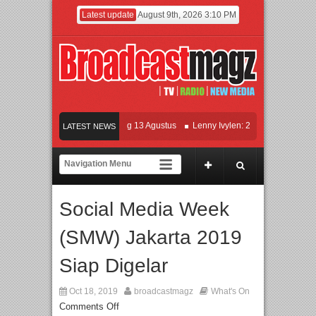
Latest update
August 9th, 2026 3:10 PM
 KETOK MEJIK Siap Tayang 13 Agustus
Lenny Ivylen: 26 Tahun Jaga Eksistensi
LATEST NEWS
an Universitas Agung Podomoro Jalin Kerja Sama Pendidikan dan Riset untuk Ceta
maikan Jakarta dengan Ribuan Mainan dan Produk Bayi dari Seluruh Dunia, IBTE 
Social Media Week
(SMW) Jakarta 2019
Siap Digelar
Oct 18, 2019
broadcastmagz
What's On
Comments Off