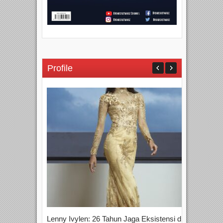
Profile
Lenny Ivylen: 26 Tahun Jaga Eksistensi di
Yan