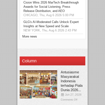
Cision Wins 2026 MarTech Breakthrough
Awards for Social Listening, Press
Release Distribution, and AEO
CHICAGO, Thu, Aug 6 2026 5:00 PM
GLG's AI-Moderated Calls Unlock Expert
Insights at New Speed and Scale
NEW YORK, Thu, Aug 6 2026 2:43 PM
More news
Column
Antusiasme
Masyarakat
Indonesia
terhadap Piala
Dunia 2026...
Jun 27, 2026
Comments Off