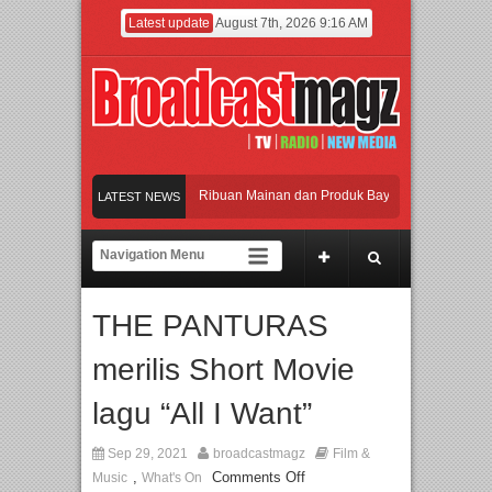
Latest update
August 7th, 2026 9:16 AM
ramaikan Jakarta dengan Ribuan Mainan dan Produk Bayi dari Seluruh Dunia, IB
LATEST NEWS
njadi Gerbang Inovasi dan Peluang Bisnis Industri Gifts dan Housewares Asia Te
MF 2026 Dorong Industri Beralih dari Kampanye ke Kolaborasi Jangka Panjang
THE PANTURAS
yakan Perpaduan Warisan Dan Semangat Lokal, BIRKENSTOCK INDONESIA Memb
merilis Short Movie
ramaikan Jakarta dengan Ribuan Mainan dan Produk Bayi dari Seluruh Dunia, IB
lagu “All I Want”
Sep 29, 2021
broadcastmagz
Film &
,
Comments Off
Music
What's On