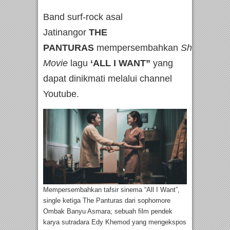
Band surf-rock asal
Jatinangor
THE
PANTURAS
mempersembahkan
Short
Movie
lagu
‘ALL I WANT”
yang
dapat dinikmati melalui channel
Youtube.
Mempersembahkan tafsir sinema “All I Want”,
single ketiga The Panturas dari sophomore
Ombak Banyu Asmara; sebuah film pendek
karya sutradara Edy Khemod yang mengekspos