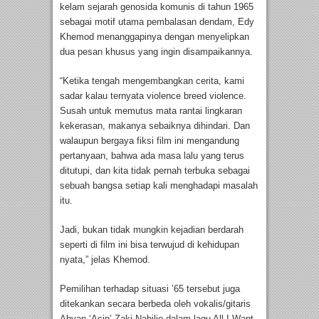
kelam sejarah genosida komunis di tahun 1965
sebagai motif utama pembalasan dendam, Edy
Khemod menanggapinya dengan menyelipkan
dua pesan khusus yang ingin disampaikannya.
“Ketika tengah mengembangkan cerita, kami
sadar kalau ternyata violence breed violence.
Susah untuk memutus mata rantai lingkaran
kekerasan, makanya sebaiknya dihindari. Dan
walaupun bergaya fiksi film ini mengandung
pertanyaan, bahwa ada masa lalu yang terus
ditutupi, dan kita tidak pernah terbuka sebagai
sebuah bangsa setiap kali menghadapi masalah
itu.
Jadi, bukan tidak mungkin kejadian berdarah
seperti di film ini bisa terwujud di kehidupan
nyata,” jelas Khemod.
Pemilihan terhadap situasi ’65 tersebut juga
ditekankan secara berbeda oleh vokalis/gitaris
Abyan ‘Acin’ Zaki Nabilio dalam lagu All I Want