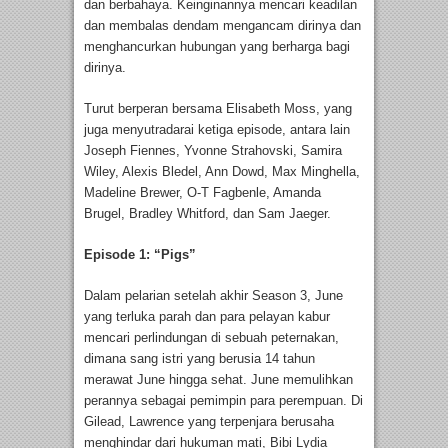
dan berbahaya. Keinginannya mencari keadilan
dan membalas dendam mengancam dirinya dan
menghancurkan hubungan yang berharga bagi
dirinya.
Turut berperan bersama Elisabeth Moss, yang
juga menyutradarai ketiga episode, antara lain
Joseph Fiennes, Yvonne Strahovski, Samira
Wiley, Alexis Bledel, Ann Dowd, Max Minghella,
Madeline Brewer, O-T Fagbenle, Amanda
Brugel, Bradley Whitford, dan Sam Jaeger.
Episode 1: “Pigs”
Dalam pelarian setelah akhir Season 3, June
yang terluka parah dan para pelayan kabur
mencari perlindungan di sebuah peternakan,
dimana sang istri yang berusia 14 tahun
merawat June hingga sehat. June memulihkan
perannya sebagai pemimpin para perempuan. Di
Gilead, Lawrence yang terpenjara berusaha
menghindar dari hukuman mati, Bibi Lydia