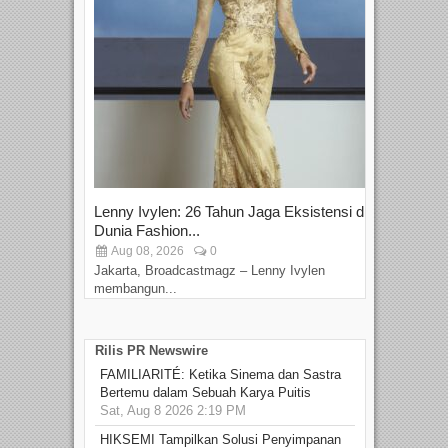
Lenny Ivylen: 26 Tahun Jaga Eksistensi di
Yan
Dunia Fashion...
Sin
Aug 08, 2026
0
D
Jakarta, Broadcastmagz – Lenny Ivylen
Jaka
membangun...
Rilis PR Newswire
FAMILIARITÉ: Ketika Sinema dan Sastra
Bertemu dalam Sebuah Karya Puitis
Sat, Aug 8 2026 2:19 PM
HIKSEMI Tampilkan Solusi Penyimpanan