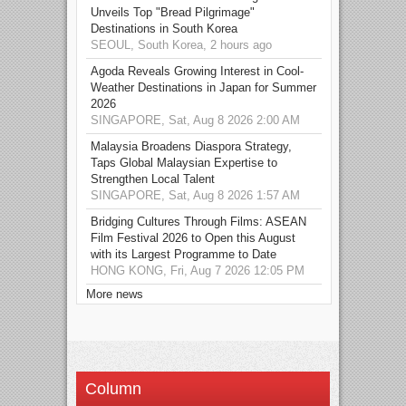
Unveils Top "Bread Pilgrimage"
Destinations in South Korea
SEOUL, South Korea, 2 hours ago
Agoda Reveals Growing Interest in Cool-
Weather Destinations in Japan for Summer
2026
SINGAPORE, Sat, Aug 8 2026 2:00 AM
Malaysia Broadens Diaspora Strategy,
Taps Global Malaysian Expertise to
Strengthen Local Talent
SINGAPORE, Sat, Aug 8 2026 1:57 AM
Bridging Cultures Through Films: ASEAN
Film Festival 2026 to Open this August
with its Largest Programme to Date
HONG KONG, Fri, Aug 7 2026 12:05 PM
More news
Column