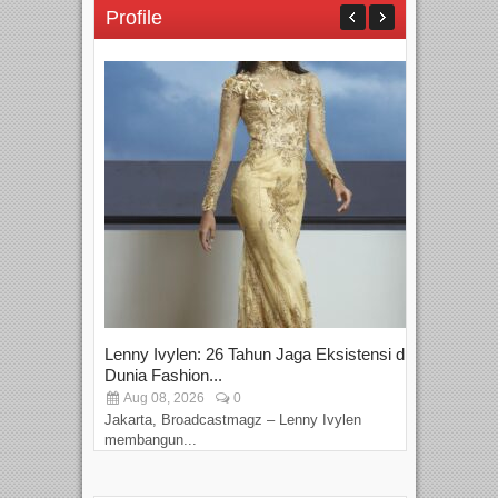
Profile
Lenny Ivylen: 26 Tahun Jaga Eksistensi di
Yan
Dunia Fashion...
Sin
Aug 08, 2026
0
D
Jakarta, Broadcastmagz – Lenny Ivylen
Jaka
membangun...