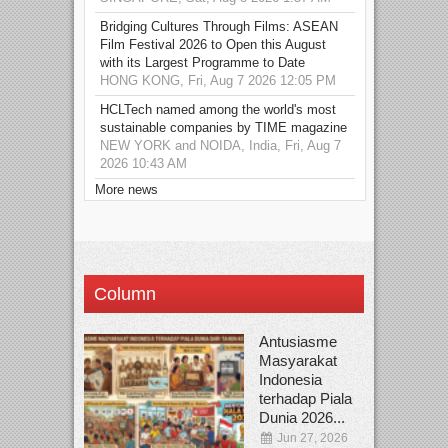
Bridging Cultures Through Films: ASEAN
Film Festival 2026 to Open this August
with its Largest Programme to Date
HONG KONG, Fri, Aug 7 2026 12:05 PM
HCLTech named among the world's most
sustainable companies by TIME magazine
NEW YORK and NOIDA, India, Fri, Aug 7
2026 10:43 AM
More news
Column
Antusiasme
Masyarakat
Indonesia
terhadap Piala
Dunia 2026...
Jun 27, 2026