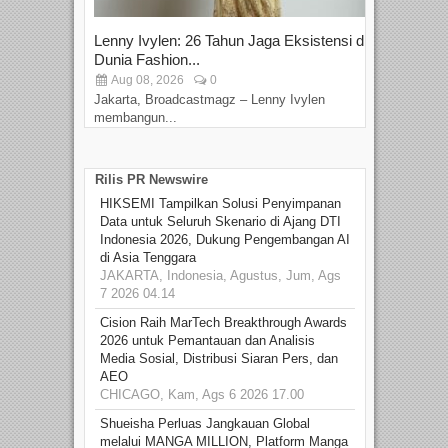
Lenny Ivylen: 26 Tahun Jaga Eksistensi di
Yan
Dunia Fashion...
Sin
Aug 08, 2026
0
D
Jakarta, Broadcastmagz – Lenny Ivylen
Jaka
membangun...
Rilis PR Newswire
HIKSEMI Tampilkan Solusi Penyimpanan
Data untuk Seluruh Skenario di Ajang DTI
Indonesia 2026, Dukung Pengembangan AI
di Asia Tenggara
JAKARTA, Indonesia, Agustus, Jum, Ags
7 2026 04.14
Cision Raih MarTech Breakthrough Awards
2026 untuk Pemantauan dan Analisis
Media Sosial, Distribusi Siaran Pers, dan
AEO
CHICAGO, Kam, Ags 6 2026 17.00
Shueisha Perluas Jangkauan Global
melalui MANGA MILLION, Platform Manga