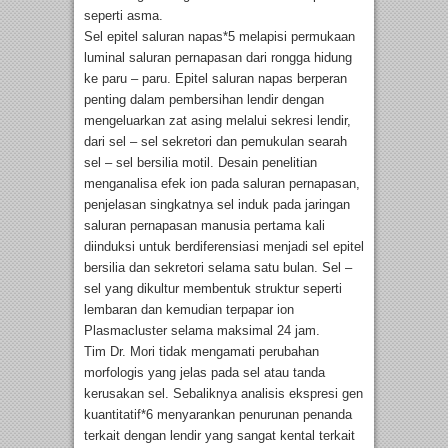
seperti asma.
Sel epitel saluran napas*5 melapisi permukaan
luminal saluran pernapasan dari rongga hidung
ke paru – paru. Epitel saluran napas berperan
penting dalam pembersihan lendir dengan
mengeluarkan zat asing melalui sekresi lendir,
dari sel – sel sekretori dan pemukulan searah
sel – sel bersilia motil. Desain penelitian
menganalisa efek ion pada saluran pernapasan,
penjelasan singkatnya sel induk pada jaringan
saluran pernapasan manusia pertama kali
diinduksi untuk berdiferensiasi menjadi sel epitel
bersilia dan sekretori selama satu bulan. Sel –
sel yang dikultur membentuk struktur seperti
lembaran dan kemudian terpapar ion
Plasmacluster selama maksimal 24 jam.
Tim Dr. Mori tidak mengamati perubahan
morfologis yang jelas pada sel atau tanda
kerusakan sel. Sebaliknya analisis ekspresi gen
kuantitatif*6 menyarankan penurunan penanda
terkait dengan lendir yang sangat kental terkait