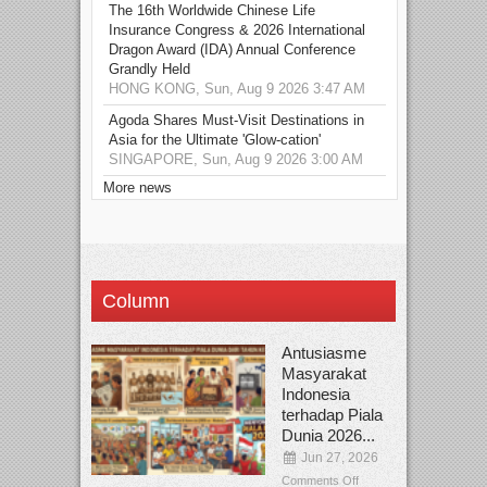
The 16th Worldwide Chinese Life
Insurance Congress & 2026 International
Dragon Award (IDA) Annual Conference
Grandly Held
HONG KONG, Sun, Aug 9 2026 3:47 AM
Agoda Shares Must-Visit Destinations in
Asia for the Ultimate 'Glow-cation'
SINGAPORE, Sun, Aug 9 2026 3:00 AM
More news
Column
Antusiasme
Masyarakat
Indonesia
terhadap Piala
Dunia 2026...
Jun 27, 2026
Comments Off