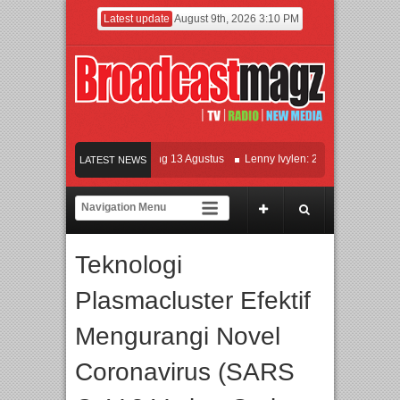
Latest update
August 9th, 2026 3:10 PM
 KETOK MEJIK Siap Tayang 13 Agustus
Lenny Ivylen: 26 Tahun Jaga Eksistens
LATEST NEWS
an Universitas Agung Podomoro Jalin Kerja Sama Pendidikan dan Riset untuk Cet
maikan Jakarta dengan Ribuan Mainan dan Produk Bayi dari Seluruh Dunia, IBTE 
Teknologi
Plasmacluster Efektif
Mengurangi Novel
Coronavirus (SARS