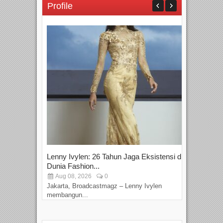
Profile
Lenny Ivylen: 26 Tahun Jaga Eksistensi di
Yan
Dunia Fashion...
Sin
Aug 08, 2026
0
D
Jakarta, Broadcastmagz – Lenny Ivylen
Jaka
membangun...