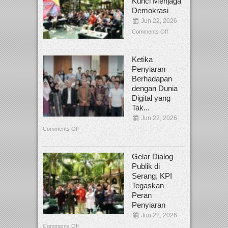
Kunci Menjaga
Demokrasi
Jun 22, 2026
Comments Off
Ketika
Penyiaran
Berhadapan
dengan Dunia
Digital yang
Tak...
Jun 22, 2026
Comments Off
Gelar Dialog
Publik di
Serang, KPI
Tegaskan
Peran
Penyiaran
Jun 22, 2026
Comments Off