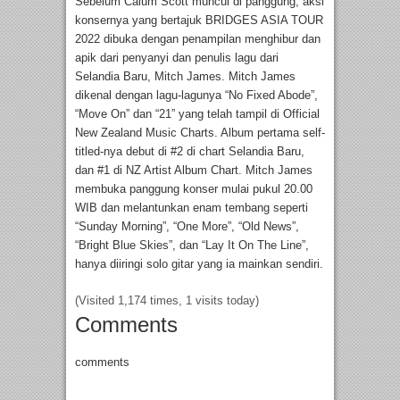
Sebelum Calum Scott muncul di panggung, aksi
konsernya yang bertajuk BRIDGES ASIA TOUR
2022 dibuka dengan penampilan menghibur dan
apik dari penyanyi dan penulis lagu dari
Selandia Baru, Mitch James. Mitch James
dikenal dengan lagu-lagunya “No Fixed Abode”,
“Move On” dan “21” yang telah tampil di Official
New Zealand Music Charts. Album pertama self-
titled-nya debut di #2 di chart Selandia Baru,
dan #1 di NZ Artist Album Chart. Mitch James
membuka panggung konser mulai pukul 20.00
WIB dan melantunkan enam tembang seperti
“Sunday Morning”, “One More”, “Old News”,
“Bright Blue Skies”, dan “Lay It On The Line”,
hanya diiringi solo gitar yang ia mainkan sendiri.
(Visited 1,174 times, 1 visits today)
Comments
comments