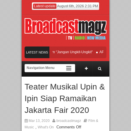
Latest update
August 6th, 2026 2:31 PM
fan Hadirkan Hipdut Modern “Jangan Ungkit-Ungkit”
APMF 2026 Dorong Indust
LATEST NEWS
ayakan Perpaduan Warisan Dan Semangat Lokal, BIRKENSTOCK INDONESIA Mem
olaborasi UT School, PTBA, dan Kamaju Tingkatkan Kualitas SDM melalui Basic 
Teater Musikal Upin &
wilite Orchestra Presents The Beatles & Queen – feat. Marcello Tahitoe dan Sand
Ipin Siap Ramaikan
Jakarta Fair 2020
Mar 13, 2020
broadcastmagz
Film &
,
Comments Off
Music
What's On