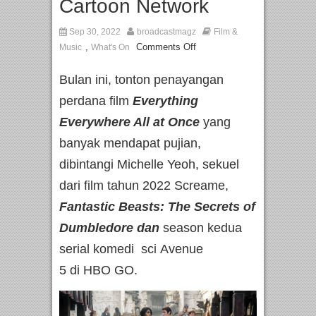
Cartoon Network
Sep 30, 2022
broadcastmagz
Film &
,
Comments Off
Music
What's On
Bulan ini, tonton penayangan
perdana film
Everything
Everywhere All at Once
yang
banyak mendapat pujian,
dibintangi Michelle Yeoh, sekuel
dari film tahun 2022 Screame,
Fantastic Beasts: The Secrets of
Dumbledore dan
season kedua
serial komedi sci Avenue
5 di HBO GO.