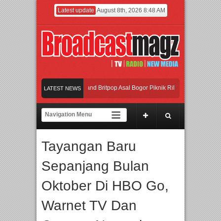
Latest update
August 8th, 2026 8:48 AM
Cetak Talenta Unggul
Band Britpop Asal Bogor Piknik Rilis Mini Album “Astromet
LATEST NEWS
BTE 2026 Siap Digelar!
enggara, IGHE 2026 Kembali Digelar di Jakarta
Afan Hadirkan Hipdut Modern “
Tayangan Baru
Cetak Talenta Unggul
Sepanjang Bulan
Oktober Di HBO Go,
Warnet TV Dan