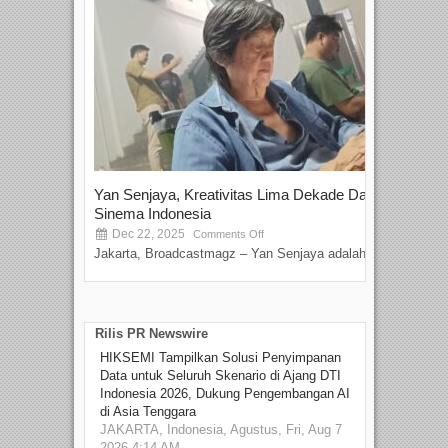
Yan Senjaya, Kreativitas Lima Dekade Dalam
Tam
Sinema Indonesia
Film
Dec 22, 2025
S
Comments Off
Jakarta, Broadcastmagz – Yan Senjaya adalah...
Beka
talen
Rilis PR Newswire
HIKSEMI Tampilkan Solusi Penyimpanan
Data untuk Seluruh Skenario di Ajang DTI
Indonesia 2026, Dukung Pengembangan AI
di Asia Tenggara
JAKARTA, Indonesia, Agustus, Fri, Aug 7
2026 4:14 AM