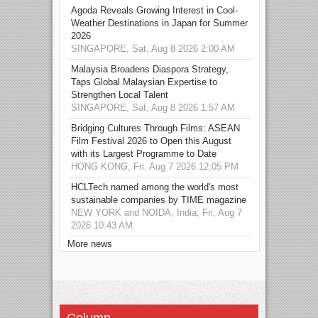
Agoda Reveals Growing Interest in Cool-
Weather Destinations in Japan for Summer
2026
SINGAPORE, Sat, Aug 8 2026 2:00 AM
Malaysia Broadens Diaspora Strategy,
Taps Global Malaysian Expertise to
Strengthen Local Talent
SINGAPORE, Sat, Aug 8 2026 1:57 AM
Bridging Cultures Through Films: ASEAN
Film Festival 2026 to Open this August
with its Largest Programme to Date
HONG KONG, Fri, Aug 7 2026 12:05 PM
HCLTech named among the world's most
sustainable companies by TIME magazine
NEW YORK and NOIDA, India, Fri, Aug 7
2026 10:43 AM
More news
Column