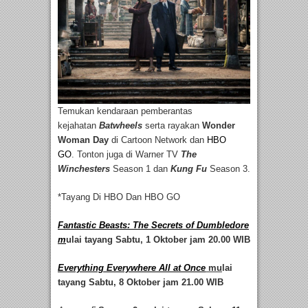
Temukan kendaraan pemberantas
kejahatan
Batwheels
serta rayakan
Wonder
Woman Day
di Cartoon Network dan
HBO
GO
. Tonton juga di Warner TV
The
Winchesters
Season 1 dan
Kung Fu
Season 3.
*Tayang Di HBO Dan HBO GO
Fantastic Beasts: The Secrets of Dumbledore
m
ulai tayang Sabtu, 1 Oktober jam 20.00 WIB
Everything Everywhere All at Once
mu
lai
tayang Sabtu, 8 Oktober jam 21.00 WIB