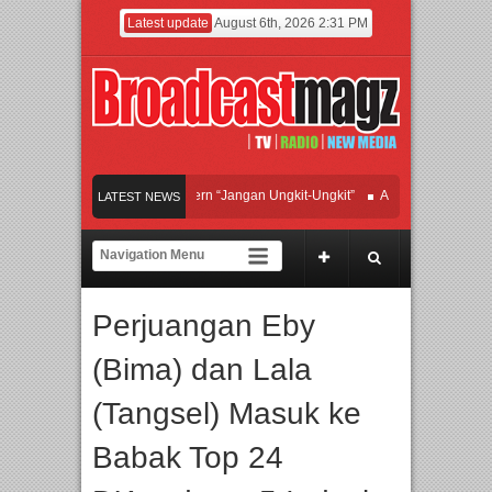
Latest update
August 6th, 2026 2:31 PM
Afan Hadirkan Hipdut Modern “Jangan Ungkit-Ungkit”
APMF 2026 Dorong Indu
LATEST NEWS
Rayakan Perpaduan Warisan Dan Semangat Lokal, BIRKENSTOCK INDONESIA M
Kolaborasi UT School, PTBA, dan Kamaju Tingkatkan Kualitas SDM melalui Basi
Perjuangan Eby
Twilite Orchestra Presents The Beatles & Queen – feat. Marcello Tahitoe dan Sa
(Bima) dan Lala
(Tangsel) Masuk ke
Babak Top 24