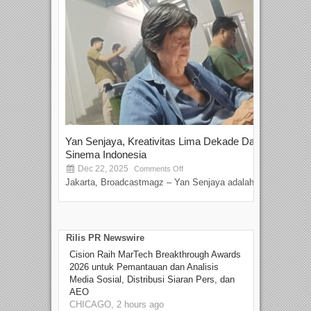
Yan Senjaya, Kreativitas Lima Dekade Dalam
Tam
Sinema Indonesia
Film
Dec 22, 2025
S
Comments Off
Jakarta, Broadcastmagz – Yan Senjaya adalah...
Beka
talen
Rilis PR Newswire
Cision Raih MarTech Breakthrough Awards
2026 untuk Pemantauan dan Analisis
Media Sosial, Distribusi Siaran Pers, dan
AEO
CHICAGO, 2 hours ago