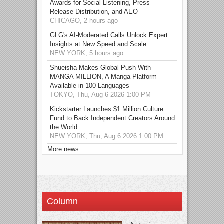
Awards for Social Listening, Press
Release Distribution, and AEO
CHICAGO, 2 hours ago
GLG's AI-Moderated Calls Unlock Expert
Insights at New Speed and Scale
NEW YORK, 5 hours ago
Shueisha Makes Global Push With
MANGA MILLION, A Manga Platform
Available in 100 Languages
TOKYO, Thu, Aug 6 2026 1:00 PM
Kickstarter Launches $1 Million Culture
Fund to Back Independent Creators Around
the World
NEW YORK, Thu, Aug 6 2026 1:00 PM
More news
Column