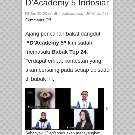
D’Academy 5 Indosiar
Sep 30, 2022
broadcastmagz
What's On
Comments Off
Ajang pencarian bakat dangdut
“D’Academy 5”
kini sudah
memasuki
Babak Top 24
.
Terdapat empat kontestan yang
akan bersaing pada setiap episode
di babak ini.
Sebanyak 12
episodes
akan menayangkan