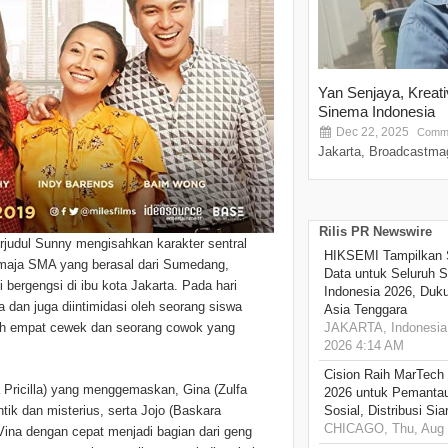
Yan Senjaya, Kreat
Sinema Indonesia
Dec 22, 2025
Comme
Jakarta, Broadcastmag
Rilis PR Newswire
erjudul Sunny mengisahkan karakter sentral
HIKSEMI Tampilkan 
emaja SMA yang berasal dari Sumedang,
Data untuk Seluruh S
bergengsi di ibu kota Jakarta. Pada hari
Indonesia 2026, Duk
a dan juga diintimidasi oleh seorang siswa
Asia Tenggara
oleh empat cewek dan seorang cowok yang
JAKARTA, Indonesia,
2026 4:14 AM
Cision Raih MarTech
 Pricilla) yang menggemaskan, Gina (Zulfa
2026 untuk Pemantau
tik dan misterius, serta Jojo (Baskara
Sosial, Distribusi Si
CHICAGO, Thu, Aug 
ina dengan cepat menjadi bagian dari geng