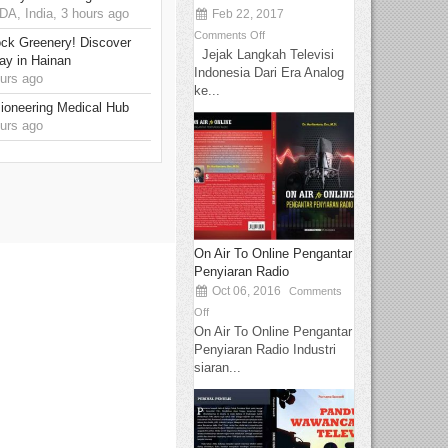
, India, 3 hours ago
Feb 22, 2017
Comments Off
ck Greenery! Discover
Jejak Langkah Televisi
ay in Hainan
Indonesia Dari Era Analog
urs ago
ke...
ioneering Medical Hub
urs ago
On Air To Online Pengantar
Penyiaran Radio
Oct 06, 2016
Comments
Off
On Air To Online Pengantar
Penyiaran Radio Industri
siaran...