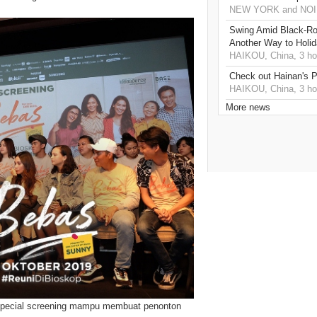
NEW YORK and NOIDA
Swing Amid Black‑Ro
Another Way to Holid
HAIKOU, China, 3 ho
Check out Hainan's P
HAIKOU, China, 3 ho
More news
special screening mampu membuat penonton