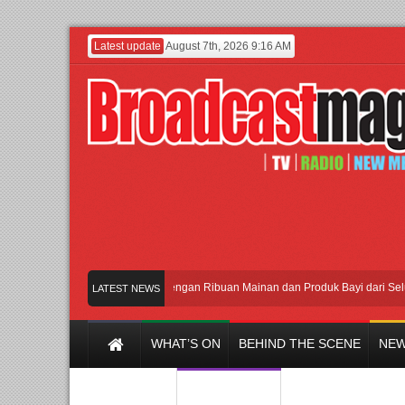
Latest update
August 7th, 2026 9:16 AM
Meramaikan Jakarta dengan Ribuan Mainan dan Produk Bayi dari Seluruh Duni
LATEST NEWS
WHAT’S ON
BEHIND THE SCENE
NEW
Y CHANNEL
FILM & MUSIC