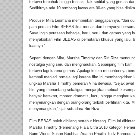
tertawa terbahak hingga terisak. Tak sedikit yang gemas da
Sedikitnya ada 10 tembang lawas era 90-an yang bisa dinikm
Produser Mira Lesmana memberikan tanggapannya, “dari du
para pemain Film BEBAS ikut menari dan bernyanyi bersama
Saya ingin perasaan bahagia, haru, seru, dan gemas yang b
menyaksikan Film BEBAS di pemutaran khusus yang lalu, bi
luasnya.”
Seperti dengan Mira, Marsha Timothy dan Riri Riza mengung
nostalgia yang seru dan mengharukan. Sepanjang film kami di
tertawa lagi karena gemas. Apalagi ketika menontonnya be
kembali menjadi remaja lagi karena film ini membangkitkan 
ungkap Marsha Timothy pemeran Vina dewasa. “Sejak aw
film yang menantang sekaligus menjanjikan sebuah kesempa
banyak karakter, momen dramatis, lucu, hingga mengharukan
menyenangkan dengan orang-orang terbaik perfilman kita. M
menyenangkan,” ujar sutradara Riri Riza.
Film BEBAS boleh dibilang bertabur bintang. Film ini dibintan
Marsha Timothy (Pemenang Piala Citra 2018 kategori Pemera
Baim Wong, Susan Bachtiar, Agatha Pricilla, Indy Barends, 