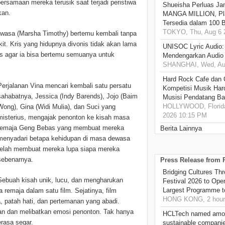
samaan mereka terusik saat terjadi peristiwa
Shueisha Perluas Ja
kan.
MANGA MILLION, Pl
Tersedia dalam 100 
TOKYO, Thu, Aug 6 
dewasa (Marsha Timothy) bertemu kembali tanpa
it. Kris yang hidupnya divonis tidak akan lama
UNISOC Lyric Audio
 agar ia bisa bertemu semuanya untuk
Mendengarkan Audio
SHANGHAI, Wed, Aug
Hard Rock Cafe dan
Perjalanan Vina mencari kembali satu persatu
Kompetisi Musik Har
sahabatnya, Jessica (Indy Barends), Jojo (Baim
Musisi Pendatang Ba
HOLLYWOOD, Florida
Wong), Gina (Widi Mulia), dan Suci yang
2026 10:15 PM
misterius, mengajak penonton ke kisah masa
remaja Geng Bebas yang membuat mereka
Berita Lainnya
menyadari betapa kehidupan di masa dewasa
telah membuat mereka lupa siapa mereka
sebenarnya.
Press Release from
Bridging Cultures T
Sebuah kisah unik, lucu, dan mengharukan
Festival 2026 to Open
Largest Programme t
emaja dalam satu film. Sejatinya, film
HONG KONG, 2 hour
patah hati, dan pertemanan yang abadi.
ian dan melibatkan emosi penonton. Tak hanya
HCLTech named amon
erasa segar.
sustainable compani