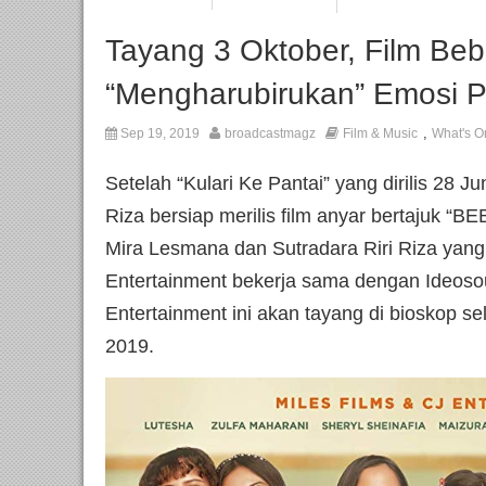
Tayang 3 Oktober, Film Beb
“Mengharubirukan” Emosi 
,
Sep 19, 2019
broadcastmagz
Film & Music
What's O
Setelah “Kulari Ke Pantai” yang dirilis 28 J
Riza bersiap merilis film anyar bertajuk “BE
Mira Lesmana dan Sutradara Riri Riza yang
Entertainment bekerja sama dengan Ideos
Entertainment ini akan tayang di bioskop se
2019.