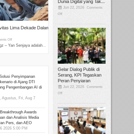
Dunia Digital yang Tak...
Jun 22, 2026
Comments
Off
ivitas Lima Dekade Dalam
Tamee Irelly Menjadi Juri Open Casti
Film Terbaru...
Sep 08, 2025
nts Off
Comments Off
z – Yan Senjaya adalah...
Bekasi, Broadcastmagz – Dalam upaya me
talenta...
Gelar Dialog Publik di
Serang, KPI Tegaskan
Solusi Penyimpanan
Peran Penyiaran
kenario di Ajang DTI
Jun 22, 2026
Comments
ung Pengembangan AI di
Off
 Agustus, Fri, Aug 7
 Breakthrough Awards
an dan Analisis Media
aran Pers, dan AEO
6 2026 5:00 PM