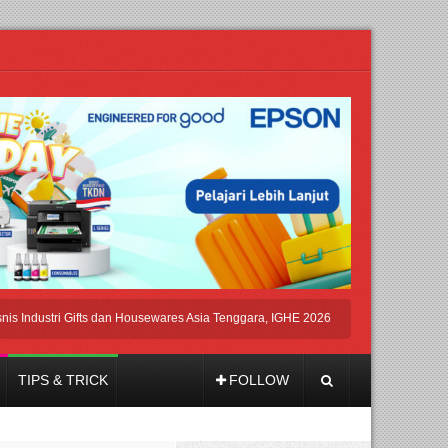
tri Gifts dan Housewares Asia Tenggara, IGHE 2026 Kembali Digelar di Jakarta
TIPS & TRICK
FOLLOW