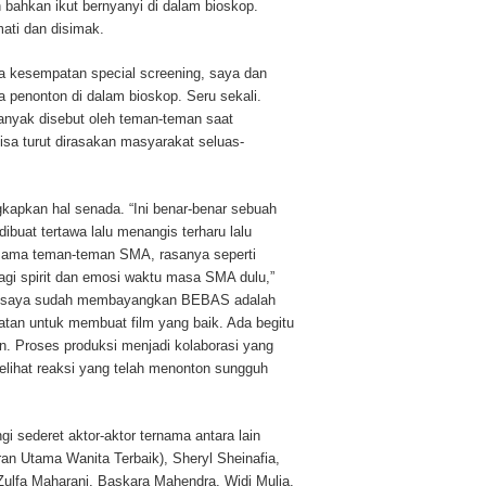
n bahkan ikut bernyanyi di dalam bioskop.
ati dan disimak.
a kesempatan special screening, saya dan
 penonton di dalam bioskop. Seru sekali.
anyak disebut oleh teman-teman saat
sa turut dirasakan masyarakat seluas-
kapkan hal senada. “Ini benar-benar sebuah
buat tertawa lalu menangis terharu lalu
rsama teman-teman SMA, rasanya seperti
lagi spirit dan emosi waktu masa SMA dulu,”
al saya sudah membayangkan BEBAS adalah
tan untuk membuat film yang baik. Ada begitu
. Proses produksi menjadi kolaborasi yang
elihat reaksi yang telah menonton sungguh
gi sederet aktor-aktor ternama antara lain
n Utama Wanita Terbaik), Sheryl Sheinafia,
Zulfa Maharani, Baskara Mahendra, Widi Mulia,