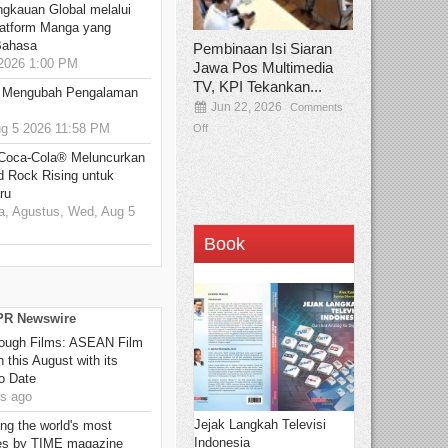
ngkauan Global melalui
atform Manga yang
Bahasa
Pembinaan Isi Siaran
2026 1:00 PM
Jawa Pos Multimedia
TV, KPI Tekankan...
: Mengubah Pengalaman
Jun 22, 2026
Comments
 5 2026 11:58 PM
Off
 Coca-Cola® Meluncurkan
d Rock Rising untuk
ru
, Agustus, Wed, Aug 5
Book
 PR Newswire
hrough Films: ASEAN Film
 this August with its
o Date
s ago
Jejak Langkah Televisi
g the world's most
Indonesia
es by TIME magazine