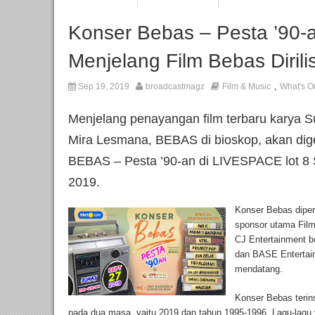
Konser Bebas – Pesta ’90-a
Menjelang Film Bebas Dirilis
,
Sep 19, 2019
broadcastmagz
Film & Music
What's O
Menjelang penayangan film terbaru karya Su
Mira Lesmana, BEBAS di bioskop, akan dige
BEBAS – Pesta ’90-an di LIVESPACE lot 8
2019.
Konser Bebas diper
sponsor utama Film
CJ Entertainment b
dan BASE Entertain
mendatang.
Konser Bebas terin
pada dua masa, yaitu 2019 dan tahun 1995-1996. Lagu-lag