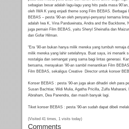
sebagian besar adalah lagu-lagu yang hits pada masa 90’an
oleh IWA K yang enjadi theme song Film BEBAS. Berbagai la
BEBAS – pesta ’90-an oleh penyanyi-penyanyi ternama linta
adalah Iwa K, Vina Panduwinata, Andra and the Backbone, NT
juga pemain Film BEBAS, yaitu Sheryl Sheinafia dan Maizu
dan Gofar Hilman.
“Era ’90-an bukan hanya milik mereka yang tumbuh remaja 
milik mereka yang lahir setelahnya. Buat saya, ini menarik
nostalgia dan semangat yang sama bagi lintas generasi. Ka
bersama, merayakan ’90-an sambil menantikan Film BEBAS ta
Film BEBAS, sekaligus Creative Director untuk konser BEB
Konser BEBAS : pesta ’90-an juga akan dihadiri oleh para p
Susan Bachtiar, Widi Mulia, Agatha Pricilla, Zulfa Maharani
Abraham, Dea Panendra, dan masih banyak lagi.
Tiket konser BEBAS : pesta ’90-an sudah dapat dibeli melal
(Visited 41 times, 1 visits today)
Comments