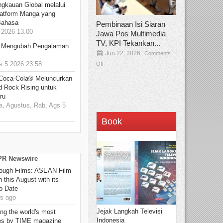
ngkauan Global melalui
atform Manga yang
Bahasa
Pembinaan Isi Siaran
2026 13.00
Jawa Pos Multimedia
TV, KPI Tekankan...
: Mengubah Pengalaman
Jun 22, 2026
Comments
 5 2026 23.58
Off
 Coca-Cola® Meluncurkan
d Rock Rising untuk
ru
, Agustus, Rab, Ags 5
Book
 PR Newswire
hrough Films: ASEAN Film
 this August with its
o Date
s ago
Jejak Langkah Televisi
g the world's most
Indonesia
es by TIME magazine