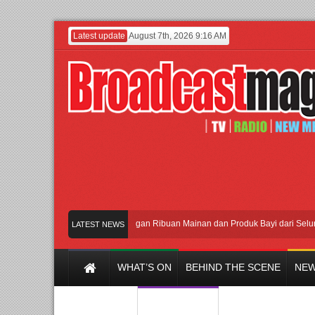
Latest update
August 7th, 2026 9:16 AM
Meramaikan Jakarta dengan Ribuan Mainan dan Produk Bayi dari Seluruh Dun
LATEST NEWS
WHAT’S ON
BEHIND THE SCENE
NEW
Y CHANNEL
FILM & MUSIC