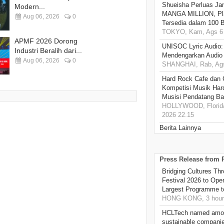
Shueisha Perluas Ja
Modern...
MANGA MILLION, Pl
Aug 06, 2026
0
Tersedia dalam 100 
TOKYO, Kam, Ags 6 
APMF 2026 Dorong
UNISOC Lyric Audio
Industri Beralih dari...
Mendengarkan Audio
Aug 06, 2026
0
SHANGHAI, Rab, Ags
Hard Rock Cafe dan
Kompetisi Musik Har
Musisi Pendatang Ba
HOLLYWOOD, Florida
2026 22.15
Berita Lainnya
Press Release from
Bridging Cultures T
Festival 2026 to Open
Largest Programme t
HONG KONG, 3 hour
HCLTech named amon
sustainable compani