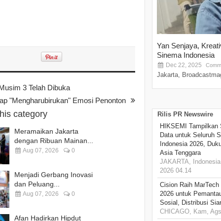
Yan Senjaya, Kreat
Sinema Indonesia
Dec 22, 2025
Comme
Jakarta, Broadcastmag
Musim 3 Telah Dibuka
iap "Mengharubirukan" Emosi Penonton
this category
Rilis PR Newswire
HIKSEMI Tampilkan 
Meramaikan Jakarta
Data untuk Seluruh S
dengan Ribuan Mainan...
Indonesia 2026, Duk
Aug 07, 2026
0
Asia Tenggara
JAKARTA, Indonesia,
2026 04.14
Menjadi Gerbang Inovasi
dan Peluang...
Cision Raih MarTech
2026 untuk Pemantau
Aug 07, 2026
0
Sosial, Distribusi Si
CHICAGO, Kam, Ags 
Afan Hadirkan Hipdut