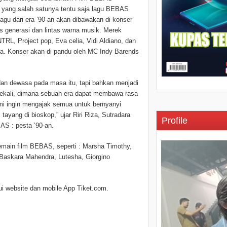
, yang salah satunya tentu saja lagu BEBAS
gu dari era ’90-an akan dibawakan di konser
s generasi dan lintas warna musik. Merek
RL, Project pop, Eva celia, Vidi Aldiano, dan
ra. Konser akan di pandu oleh MC Indy Barends
dan dewasa pada masa itu, tapi bahkan menjadi
 sekali, dimana sebuah era dapat membawa rasa
mi ingin mengajak semua untuk bernyanyi
yang di bioskop,” ujar Riri Riza, Sutradara
Profile
AS : pesta ’90-an.
emain film BEBAS, seperti : Marsha Timothy,
, Baskara Mahendra, Lutesha, Giorgino
ui website dan mobile App Tiket.com.