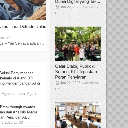
Dunia Digital yang Tak...
Jun 22, 2026
Comments
Off
ivitas Lima Dekade Dalam
Tamee Irelly Menjadi Juri Open Casti
Film Terbaru...
Sep 08, 2025
nts Off
Comments Off
z – Yan Senjaya adalah...
Bekasi, Broadcastmagz – Dalam upaya me
talenta...
Gelar Dialog Publik di
Serang, KPI Tegaskan
Solusi Penyimpanan
Peran Penyiaran
kenario di Ajang DTI
Jun 22, 2026
Comments
ung Pengembangan AI di
Off
 Agustus, Jum, Ags 7
 Breakthrough Awards
an dan Analisis Media
aran Pers, dan AEO
6 2026 17.00