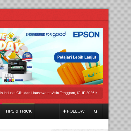
stri Gifts dan Housewares Asia Tenggara, IGHE 2026 Kembali Digelar di Jakarta
TIPS & TRICK
FOLLOW