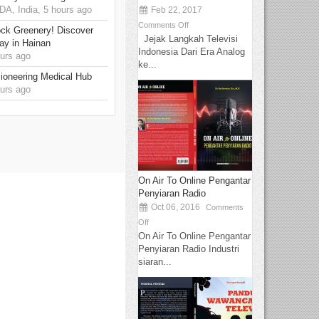
, India, 5 hours ago
Feb 22, 2017
Comments Off
ck Greenery! Discover
Jejak Langkah Televisi
ay in Hainan
Indonesia Dari Era Analog
urs ago
ke...
ioneering Medical Hub
urs ago
On Air To Online Pengantar
Penyiaran Radio
Oct 06, 2016
Comments
Off
On Air To Online Pengantar
Penyiaran Radio Industri
siaran...