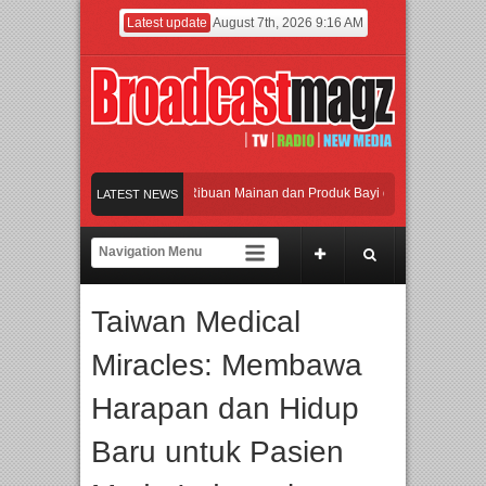
Latest update
August 7th, 2026 9:16 AM
amaikan Jakarta dengan Ribuan Mainan dan Produk Bayi dari Seluruh Dunia, IBTE
LATEST NEWS
adi Gerbang Inovasi dan Peluang Bisnis Industri Gifts dan Housewares Asia Teng
F 2026 Dorong Industri Beralih dari Kampanye ke Kolaborasi Jangka Panjang
Taiwan Medical
akan Perpaduan Warisan Dan Semangat Lokal, BIRKENSTOCK INDONESIA Membuk
Miracles: Membawa
amaikan Jakarta dengan Ribuan Mainan dan Produk Bayi dari Seluruh Dunia, IBTE
Harapan dan Hidup
Baru untuk Pasien