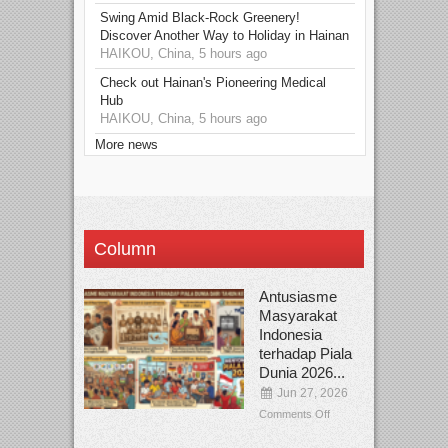
Swing Amid Black‑Rock Greenery!
Discover Another Way to Holiday in Hainan
HAIKOU, China, 5 hours ago
Check out Hainan's Pioneering Medical
Hub
HAIKOU, China, 5 hours ago
More news
Column
Antusiasme
Masyarakat
Indonesia
terhadap Piala
Dunia 2026...
Jun 27, 2026
Comments Off