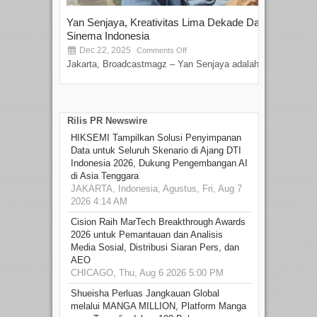
Yan Senjaya, Kreativitas Lima Dekade Dalam
Tam
Sinema Indonesia
Film
Dec 22, 2025
S
Comments Off
Jakarta, Broadcastmagz – Yan Senjaya adalah...
Beka
talen
Rilis PR Newswire
HIKSEMI Tampilkan Solusi Penyimpanan
Data untuk Seluruh Skenario di Ajang DTI
Indonesia 2026, Dukung Pengembangan AI
di Asia Tenggara
JAKARTA, Indonesia, Agustus, Fri, Aug 7
2026 4:14 AM
Cision Raih MarTech Breakthrough Awards
2026 untuk Pemantauan dan Analisis
Media Sosial, Distribusi Siaran Pers, dan
AEO
CHICAGO, Thu, Aug 6 2026 5:00 PM
Shueisha Perluas Jangkauan Global
melalui MANGA MILLION, Platform Manga