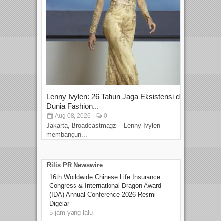
Lenny Ivylen: 26 Tahun Jaga Eksistensi di
Yan
Dunia Fashion...
Sin
Aug 08, 2026
0
D
Jakarta, Broadcastmagz – Lenny Ivylen
Jaka
membangun...
Rilis PR Newswire
16th Worldwide Chinese Life Insurance
Congress & International Dragon Award
(IDA) Annual Conference 2026 Resmi
Digelar
5 jam yang lalu