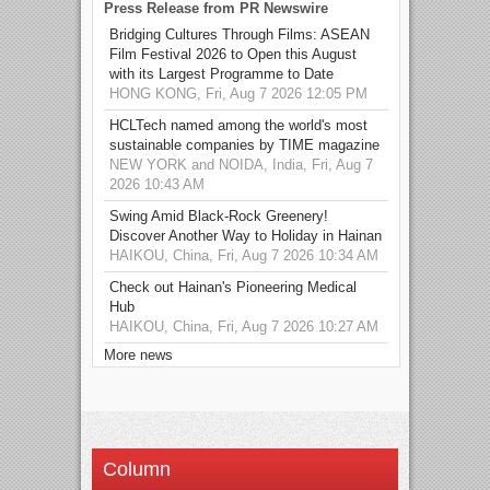
Press Release from PR Newswire
Bridging Cultures Through Films: ASEAN
Film Festival 2026 to Open this August
with its Largest Programme to Date
HONG KONG, Fri, Aug 7 2026 12:05 PM
HCLTech named among the world's most
sustainable companies by TIME magazine
NEW YORK and NOIDA, India, Fri, Aug 7
2026 10:43 AM
Swing Amid Black‑Rock Greenery!
Discover Another Way to Holiday in Hainan
HAIKOU, China, Fri, Aug 7 2026 10:34 AM
Check out Hainan's Pioneering Medical
Hub
HAIKOU, China, Fri, Aug 7 2026 10:27 AM
More news
Column