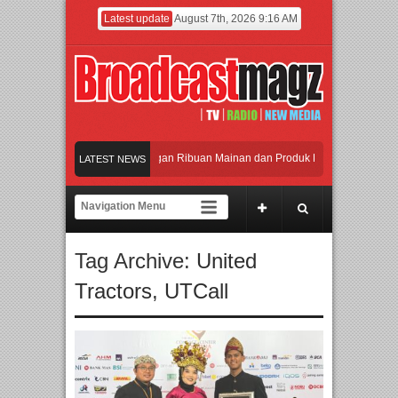
Latest update
August 7th, 2026 9:16 AM
Meramaikan Jakarta dengan Ribuan Mainan dan Produk Bayi dari Seluruh Dunia
LATEST NEWS
Menjadi Gerbang Inovasi dan Peluang Bisnis Industri Gifts dan Housewares Asi
APMF 2026 Dorong Industri Beralih dari Kampanye ke Kolaborasi Jangka Panj
Tag Archive:
United
Rayakan Perpaduan Warisan Dan Semangat Lokal, BIRKENSTOCK INDONESIA 
Tractors
,
UTCall
Meramaikan Jakarta dengan Ribuan Mainan dan Produk Bayi dari Seluruh Dunia