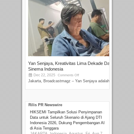
Yan Senjaya, Kreativitas Lima Dekade Dalam
Tam
Sinema Indonesia
Film
Dec 22, 2025
S
Comments Off
Jakarta, Broadcastmagz – Yan Senjaya adalah...
Beka
talen
Rilis PR Newswire
HIKSEMI Tampilkan Solusi Penyimpanan
Data untuk Seluruh Skenario di Ajang DTI
Indonesia 2026, Dukung Pengembangan AI
di Asia Tenggara
JAKARTA, Indonesia, Agustus, Fri, Aug 7