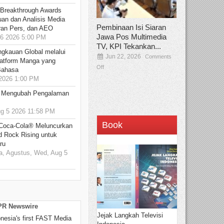
 Breakthrough Awards
an dan Analisis Media
Pembinaan Isi Siaran
aran Pers, dan AEO
Jawa Pos Multimedia
6 2026 5:00 PM
TV, KPI Tekankan...
ngkauan Global melalui
Jun 22, 2026
Comments
atform Manga yang
Off
Bahasa
2026 1:00 PM
: Mengubah Pengalaman
 5 2026 11:58 PM
Book
 Coca-Cola® Meluncurkan
d Rock Rising untuk
ru
, Agustus, Wed, Aug 5
 PR Newswire
Jejak Langkah Televisi
onesia's first FAST Media