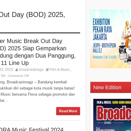
 Out Day (BOD) 2025
,
er Music Break Out Day
D) 2025 Siap Gemparkan
dung dengan Dua Panggung,
 11 Line Up
03, 2025
broadcastmagz
Film & Music
,
s On
Comments Off
ng, Broadcastmagz – Bandung kembali
New Edition
ktikan diri sebagai kota musik tanpa batas!
 Music bersama Flova sebagai promotor dan
ar...
Read More
RA Music Festival 2024