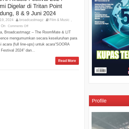
i Digelar di Tritan Point
dung, 8 & 9 Juni 2024
19, 2024
broadcastmagz
Film & Music
,
s On
Comments Off
ta, Broadcastmagz – The RoomMate & LIT
ience mengumumkan secara keseluruhan para
i acara (full line-ups) untuk acara“SOORA
Festival 2024” dan...
Read More
Profile