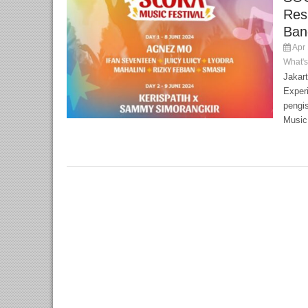
Resm
Ban
Apr 
What'
Jakar
Exper
pengis
Music 