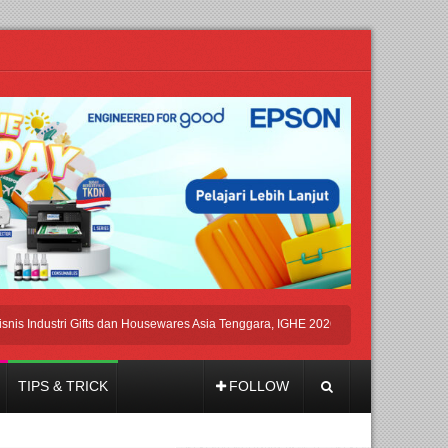
dustri Gifts dan Housewares Asia Tenggara, IGHE 2026 Kembali Digelar di Jakarta
TIPS & TRICK
FOLLOW