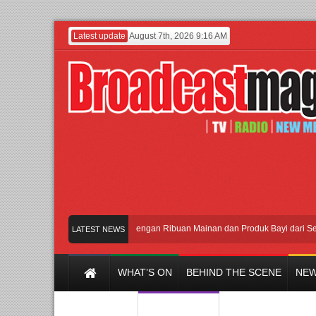
Latest update
August 7th, 2026 9:16 AM
Meramaikan Jakarta dengan Ribuan Mainan dan Produk Bayi dari Seluruh D
LATEST NEWS
WHAT’S ON
BEHIND THE SCENE
NEW
Y CHANNEL
FILM & MUSIC