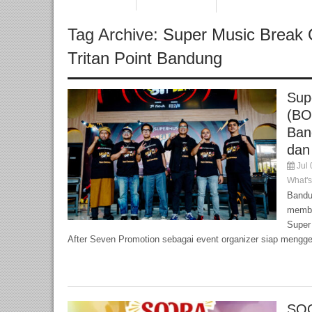
Tag Archive:
Super Music Break
Tritan Point Bandung
Sup
(BO
Ban
dan
Jul 
What'
Bandu
membu
Super
After Seven Promotion sebagai event organizer siap menggel
SOO