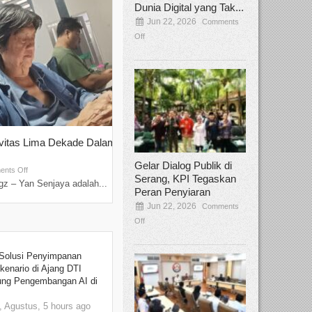
Dunia Digital yang Tak...
Jun 22, 2026
Comments
Off
ivitas Lima Dekade Dalam
Tamee Irelly Menjadi Juri Open Casti
Film Terbaru...
Gelar Dialog Publik di
Sep 08, 2025
nts Off
Comments Off
Serang, KPI Tegaskan
z – Yan Senjaya adalah...
Bekasi, Broadcastmagz – Dalam upaya me
Peran Penyiaran
talenta...
Jun 22, 2026
Comments
Off
Solusi Penyimpanan
kenario di Ajang DTI
ung Pengembangan AI di
 Agustus, 5 hours ago