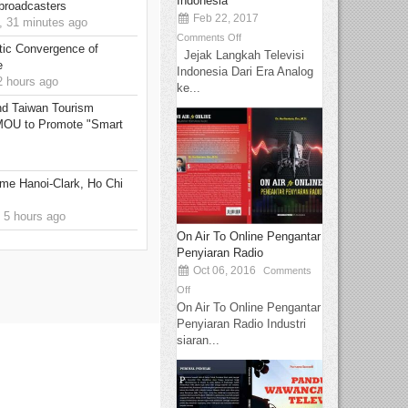
Indonesia
 broadcasters
Feb 22, 2017
 31 minutes ago
Comments Off
ic Convergence of
Jejak Langkah Televisi
e
Indonesia Dari Era Analog
 hours ago
ke...
 Taiwan Tourism
 MOU to Promote "Smart
me Hanoi-Clark, Ho Chi
 5 hours ago
On Air To Online Pengantar
Penyiaran Radio
Oct 06, 2016
Comments
Off
On Air To Online Pengantar
Penyiaran Radio Industri
siaran...