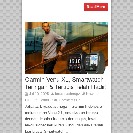
Read More
Garmin Venu X1, Smartwatch
Teringan & Tertipis Telah Hadir!
Jul 10, 2025
broadcastmagz
New
Product
What's On
,
Comments Off
Jakarta, Broadcastmagz – Garmin Indonesia
meluncurkan Venu X1, smartwatch terbaru
dengan desain ultra tipis dan ringan, layar
revolusioner berukuran 2 inci, dan daya tahan
luar biasa. Smartwatch...