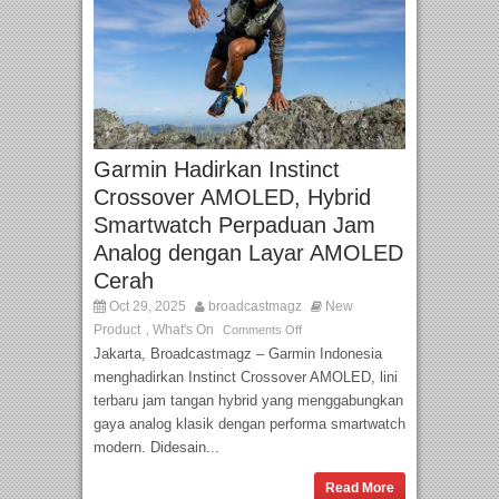
Garmin Hadirkan Instinct
Crossover AMOLED, Hybrid
Smartwatch Perpaduan Jam
Analog dengan Layar AMOLED
Cerah
Oct 29, 2025
broadcastmagz
New
Product
What's On
,
Comments Off
Jakarta, Broadcastmagz – Garmin Indonesia
menghadirkan Instinct Crossover AMOLED, lini
terbaru jam tangan hybrid yang menggabungkan
gaya analog klasik dengan performa smartwatch
modern. Didesain...
Read More