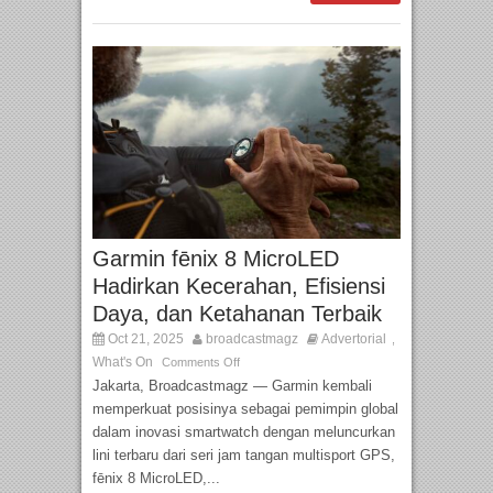
Garmin fēnix 8 MicroLED
Hadirkan Kecerahan, Efisiensi
Daya, dan Ketahanan Terbaik
Oct 21, 2025
broadcastmagz
Advertorial
,
What's On
Comments Off
Jakarta, Broadcastmagz — Garmin kembali
memperkuat posisinya sebagai pemimpin global
dalam inovasi smartwatch dengan meluncurkan
lini terbaru dari seri jam tangan multisport GPS,
fēnix 8 MicroLED,...