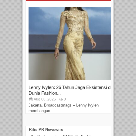
Lenny Ivylen: 26 Tahun Jaga Eksistensi di
Yan
Dunia Fashion...
Sin
Aug 08, 2026
0
D
Jakarta, Broadcastmagz – Lenny Ivylen
Jaka
membangun...
Rilis PR Newswire