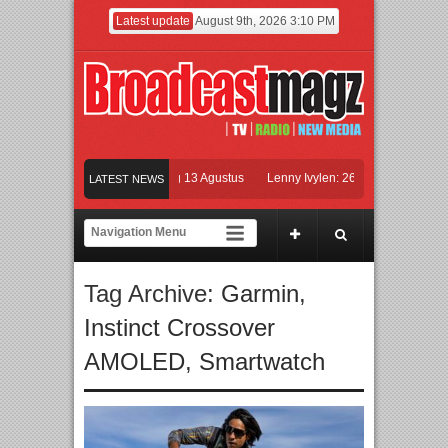
Latest update
August 9th, 2026 3:10 PM
m KETOK MEJIK Siap Tayang 13 Agustus
Lenny Ivylen: 26 Tahun Jaga Eksistens
LATEST NEWS
an Universitas Agung Podomoro Jalin Kerja Sama Pendidikan dan Riset untuk Cet
maikan Jakarta dengan Ribuan Mainan dan Produk Bayi dari Seluruh Dunia, IBTE
Tag Archive:
Garmin
,
Instinct Crossover
AMOLED
,
Smartwatch