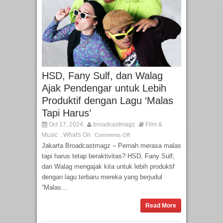
HSD, Fany Sulf, dan Walag
Ajak Pendengar untuk Lebih
Produktif dengan Lagu ‘Malas
Tapi Harus’
Oct 17, 2024
broadcastmagz
Film &
Music
What's On
,
Comments Off
Jakarta Broadcastmagz – Pernah merasa malas
tapi harus tetap beraktivitas? HSD, Fany Sulf,
dan Walag mengajak kita untuk lebih produktif
dengan lagu terbaru mereka yang berjudul
“Malas...
Read More