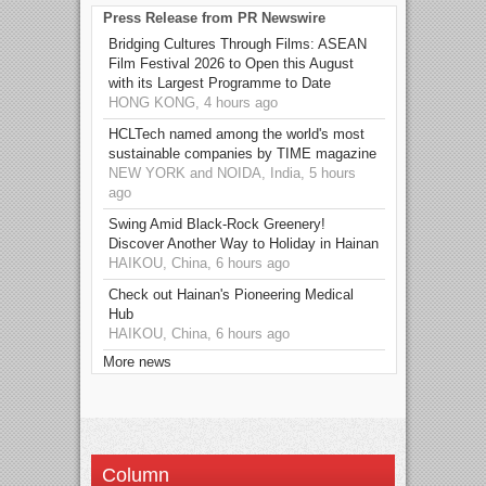
Press Release from PR Newswire
Bridging Cultures Through Films: ASEAN
Film Festival 2026 to Open this August
with its Largest Programme to Date
HONG KONG, 4 hours ago
HCLTech named among the world's most
sustainable companies by TIME magazine
NEW YORK and NOIDA, India, 5 hours
ago
Swing Amid Black‑Rock Greenery!
Discover Another Way to Holiday in Hainan
HAIKOU, China, 6 hours ago
Check out Hainan's Pioneering Medical
Hub
HAIKOU, China, 6 hours ago
More news
Column