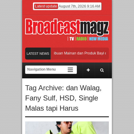
Latest update
August 7th, 2026 9:16 AM
amaikan Jakarta dengan Ribuan Mainan dan Produk Bayi dari Seluruh Dunia, IBTE
LATEST NEWS
jadi Gerbang Inovasi dan Peluang Bisnis Industri Gifts dan Housewares Asia Teng
F 2026 Dorong Industri Beralih dari Kampanye ke Kolaborasi Jangka Panjang
Tag Archive:
dan Walag
,
akan Perpaduan Warisan Dan Semangat Lokal, BIRKENSTOCK INDONESIA Membu
Fany Sulf
,
HSD
,
Single
amaikan Jakarta dengan Ribuan Mainan dan Produk Bayi dari Seluruh Dunia, IBTE
Malas tapi Harus