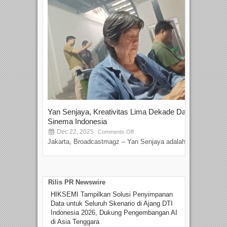
Yan Senjaya, Kreativitas Lima Dekade Dalam
Tam
Sinema Indonesia
Film
Dec 22, 2025
S
Comments Off
Jakarta, Broadcastmagz – Yan Senjaya adalah...
Beka
talen
Rilis PR Newswire
HIKSEMI Tampilkan Solusi Penyimpanan
Data untuk Seluruh Skenario di Ajang DTI
Indonesia 2026, Dukung Pengembangan AI
di Asia Tenggara