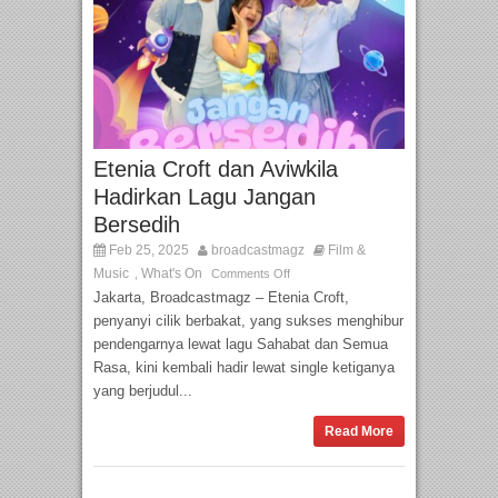
Etenia Croft dan Aviwkila
Hadirkan Lagu Jangan
Bersedih
Feb 25, 2025
broadcastmagz
Film &
Music
What's On
,
Comments Off
Jakarta, Broadcastmagz – Etenia Croft,
penyanyi cilik berbakat, yang sukses menghibur
pendengarnya lewat lagu Sahabat dan Semua
Rasa, kini kembali hadir lewat single ketiganya
yang berjudul...
Read More