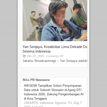
Yan Senjaya, Kreativitas Lima Dekade Dalam
Tam
Sinema Indonesia
Film
Dec 22, 2025
S
Comments Off
Jakarta, Broadcastmagz – Yan Senjaya adalah...
Beka
talen
Rilis PR Newswire
HIKSEMI Tampilkan Solusi Penyimpanan
Data untuk Seluruh Skenario di Ajang DTI
Indonesia 2026, Dukung Pengembangan AI
di Asia Tenggara
JAKARTA, Indonesia, Agustus, Fri, Aug 7