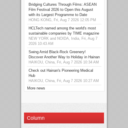
Bridging Cultures Through Films: ASEAN
Film Festival 2026 to Open this August
with its Largest Programme to Date
HONG KONG, Fri, Aug 7 2026 12:05 PM
HCLTech named among the world's most
sustainable companies by TIME magazine
NEW YORK and NOIDA, India, Fri, Aug 7
2026 10:43 AM
Swing Amid Black‑Rock Greenery!
Discover Another Way to Holiday in Hainan
HAIKOU, China, Fri, Aug 7 2026 10:34 AM
Check out Hainan's Pioneering Medical
Hub
HAIKOU, China, Fri, Aug 7 2026 10:27 AM
More news
Column