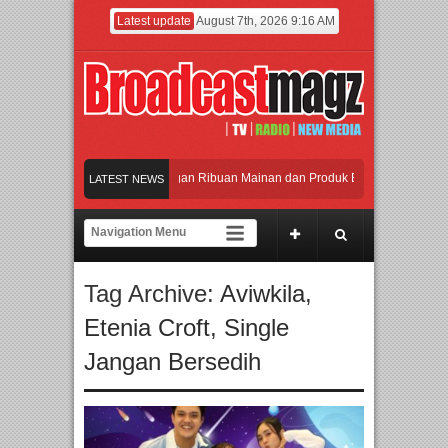
Latest update
August 7th, 2026 9:16 AM
Meramaikan Jakarta dengan Ribuan Mainan dan Produk Bayi dari Seluruh Duni
LATEST NEWS
Menjadi Gerbang Inovasi dan Peluang Bisnis Industri Gifts dan Housewares As
APMF 2026 Dorong Industri Beralih dari Kampanye ke Kolaborasi Jangka Pan
Tag Archive:
Aviwkila
,
Rayakan Perpaduan Warisan Dan Semangat Lokal, BIRKENSTOCK INDONESIA
Etenia Croft
,
Single
Meramaikan Jakarta dengan Ribuan Mainan dan Produk Bayi dari Seluruh Duni
Jangan Bersedih