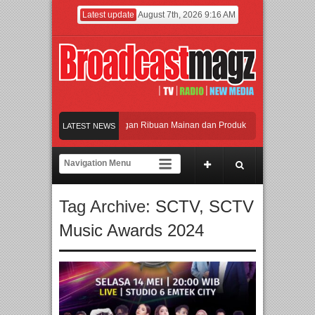
Latest update
August 7th, 2026 9:16 AM
Meramaikan Jakarta dengan Ribuan Mainan dan Produk Bayi dari Seluruh Dunia
LATEST NEWS
Menjadi Gerbang Inovasi dan Peluang Bisnis Industri Gifts dan Housewares Asi
APMF 2026 Dorong Industri Beralih dari Kampanye ke Kolaborasi Jangka Panj
Tag Archive:
SCTV
,
SCTV
Rayakan Perpaduan Warisan Dan Semangat Lokal, BIRKENSTOCK INDONESIA 
Music Awards 2024
Meramaikan Jakarta dengan Ribuan Mainan dan Produk Bayi dari Seluruh Dunia