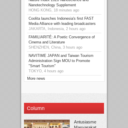
Nanotechnology Supplement
HONG KONG, 18 minutes ago
Coolita launches Indonesia's first FAST
Media Alliance with leading broadcasters
JAKARTA, Indonesia, 2 hours ago
FAMILIARITÉ: A Poetic Convergence of
Cinema and Literature
SHENZHEN, China, 3 hours ago
NAVITIME JAPAN and Taiwan Tourism
Administration Sign MOU to Promote
"Smart Tourism"
TOKYO, 4 hours ago
More news
Column
Antusiasme
Masyarakat