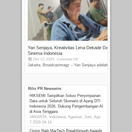
Yan Senjaya, Kreativitas Lima Dekade Dalam
Tam
Sinema Indonesia
Film
Dec 22, 2025
S
Comments Off
Jakarta, Broadcastmagz – Yan Senjaya adalah...
Beka
talen
Rilis PR Newswire
HIKSEMI Tampilkan Solusi Penyimpanan
Data untuk Seluruh Skenario di Ajang DTI
Indonesia 2026, Dukung Pengembangan AI
di Asia Tenggara
JAKARTA, Indonesia, Agustus, Jum, Ags
7 2026 04.14
Cision Raih MarTech Breakthrough Awards