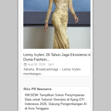
Lenny Ivylen: 26 Tahun Jaga Eksistensi di
Yan
Dunia Fashion...
Sin
Aug 08, 2026
0
D
Jakarta, Broadcastmagz – Lenny Ivylen
Jaka
membangun...
Rilis PR Newswire
HIKSEMI Tampilkan Solusi Penyimpanan
Data untuk Seluruh Skenario di Ajang DTI
Indonesia 2026, Dukung Pengembangan AI
di Asia Tenggara