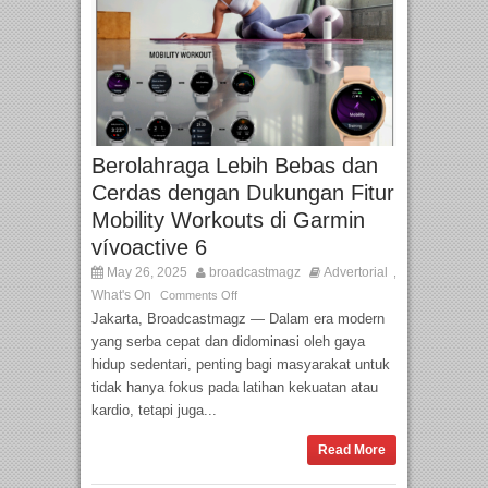
Berolahraga Lebih Bebas dan
Cerdas dengan Dukungan Fitur
Mobility Workouts di Garmin
vívoactive 6
May 26, 2025
broadcastmagz
Advertorial
,
What's On
Comments Off
Jakarta, Broadcastmagz — Dalam era modern
yang serba cepat dan didominasi oleh gaya
hidup sedentari, penting bagi masyarakat untuk
tidak hanya fokus pada latihan kekuatan atau
kardio, tetapi juga...
Read More