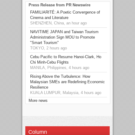
Press Release from PR Newswire
FAMILIARITÉ: A Poetic Convergence of
Cinema and Literature
SHENZHEN, China, an hour ago
NAVITIME JAPAN and Taiwan Tourism
Administration Sign MOU to Promote
"Smart Tourism"
TOKYO, 2 hours ago
Cebu Pacific to Resume Hanoi-Clark, Ho
Chi Minh-Cebu Flights
MANILA, Philippines, 4 hours ago
Rising Above the Turbulence: How
Malaysian SMEs are Redefining Economic
Resilience
KUALA LUMPUR, Malaysia, 4 hours ago
More news
Column