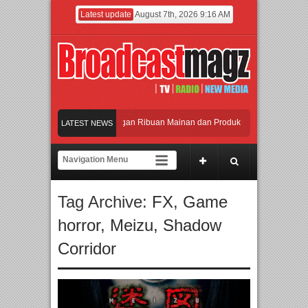
Latest update
August 7th, 2026 9:16 AM
Meramaikan Jakarta dengan Ribuan Mainan dan Produk Bayi dari Seluruh Duni
LATEST NEWS
Menjadi Gerbang Inovasi dan Peluang Bisnis Industri Gifts dan Housewares As
APMF 2026 Dorong Industri Beralih dari Kampanye ke Kolaborasi Jangka Pan
Tag Archive:
FX
,
Game
Rayakan Perpaduan Warisan Dan Semangat Lokal, BIRKENSTOCK INDONESIA
horror
,
Meizu
,
Shadow
Meramaikan Jakarta dengan Ribuan Mainan dan Produk Bayi dari Seluruh Duni
Corridor