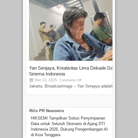
Yan Senjaya, Kreativitas Lima Dekade Dalam
Tam
Sinema Indonesia
Film
Dec 22, 2025
S
Comments Off
Jakarta, Broadcastmagz – Yan Senjaya adalah...
Beka
talen
Rilis PR Newswire
HIKSEMI Tampilkan Solusi Penyimpanan
Data untuk Seluruh Skenario di Ajang DTI
Indonesia 2026, Dukung Pengembangan AI
di Asia Tenggara