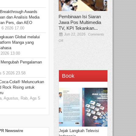
 Breakthrough Awards
Pembinaan Isi Siaran
an dan Analisis Media
Jawa Pos Multimedia
aran Pers, dan AEO
TV, KPI Tekankan...
6 2026 17.00
Jun 22, 2026
Comments
ngkauan Global melalui
Off
atform Manga yang
Bahasa
2026 13.00
: Mengubah Pengalaman
 5 2026 23.58
Book
 Coca-Cola® Meluncurkan
d Rock Rising untuk
ru
, Agustus, Rab, Ags 5
Jejak Langkah Televisi
 PR Newswire