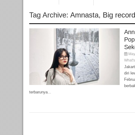
Tag Archive:
Amnasta
,
Big recor
Ann
Pop
Sek
May
What'
Jakar
diri l
Februa
berba
terbarunya...