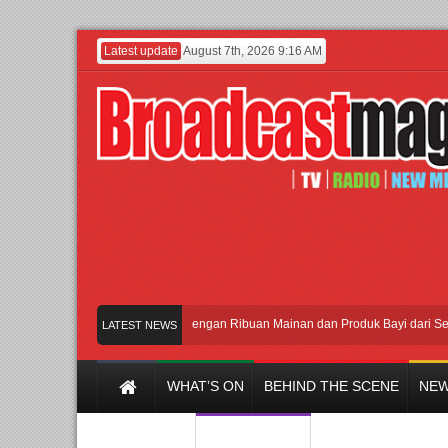
Latest update
August 7th, 2026 9:16 AM
Meramaikan Jakarta dengan Ribuan Mainan dan Produk Bayi dari Seluruh D
LATEST NEWS
WHAT’S ON
BEHIND THE SCENE
NEW
Y CHANNEL
FILM & MUSIC