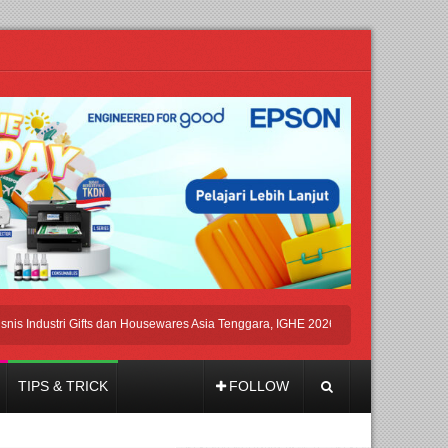
dustri Gifts dan Housewares Asia Tenggara, IGHE 2026 Kembali Digelar di Jakarta
TIPS & TRICK
FOLLOW