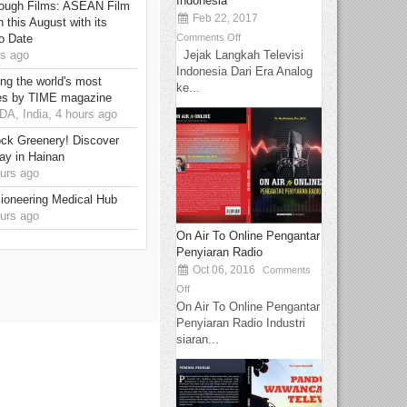
Indonesia
hrough Films: ASEAN Film
Feb 22, 2017
 this August with its
Comments Off
o Date
Jejak Langkah Televisi
s ago
Indonesia Dari Era Analog
g the world's most
ke...
es by TIME magazine
, India, 4 hours ago
ck Greenery! Discover
ay in Hainan
urs ago
ioneering Medical Hub
urs ago
On Air To Online Pengantar
Penyiaran Radio
Oct 06, 2016
Comments
Off
On Air To Online Pengantar
Penyiaran Radio Industri
siaran...