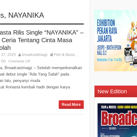
ds
,
NAYANIKA
asta Rilis Single “NAYANIKA” –
 Ceria Tentang Cinta Masa
olah
 27, 2025
broadcastmagz
Film & Music
,
s On
Comments Off
ta, Broadcastmagz – Setelah memperkenalkan
ewat debut single “Ada Yang Salah” pada
ri lalu, penyanyi muda
kat Annasta kembali hadir dengan karya
New Edition
Read More