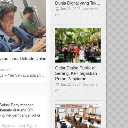
Dunia Digital yang Tak...
Jun 22, 2026
Comments
Off
ivitas Lima Dekade Dalam
Tamee Irelly Menjadi Juri Open Casti
Film Terbaru...
Gelar Dialog Publik di
Sep 08, 2025
nts Off
Comments Off
Serang, KPI Tegaskan
z – Yan Senjaya adalah...
Bekasi, Broadcastmagz – Dalam upaya me
Peran Penyiaran
talenta...
Jun 22, 2026
Comments
Off
Solusi Penyimpanan
kenario di Ajang DTI
ung Pengembangan AI di
 Agustus, Jum, Ags 7