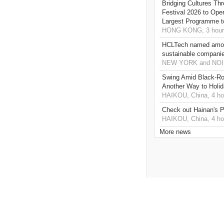
Bridging Cultures T
Festival 2026 to Open
Largest Programme t
HONG KONG, 3 hour
HCLTech named amon
sustainable compani
NEW YORK and NOIDA
Swing Amid Black‑Ro
Another Way to Holid
HAIKOU, China, 4 ho
Check out Hainan's P
HAIKOU, China, 4 ho
More news