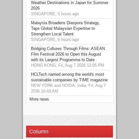
Weather Destinations in Japan for Summer
2026
SINGAPORE, 5 hours ago
Malaysia Broadens Diaspora Strategy,
Taps Global Malaysian Expertise to
Strengthen Local Talent
SINGAPORE, 6 hours ago
Bridging Cultures Through Films: ASEAN
Film Festival 2026 to Open this August
with its Largest Programme to Date
HONG KONG, Fri, Aug 7 2026 12:05 PM
HCLTech named among the world's most
sustainable companies by TIME magazine
NEW YORK and NOIDA, India, Fri, Aug 7
2026 10:43 AM
More news
Column