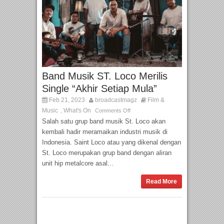
Band Musik ST. Loco Merilis
Single “Akhir Setiap Mula”
Feb 21, 2023
broadcastmagz
Film &
Music
What's On
,
Comments Off
Salah satu grup band musik St. Loco akan
kembali hadir meramaikan industri musik di
Indonesia. Saint Loco atau yang dikenal dengan
St. Loco merupakan grup band dengan aliran
unit hip metalcore asal...
Read More