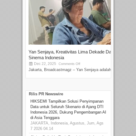
Yan Senjaya, Kreativitas Lima Dekade Dalam
Tam
Sinema Indonesia
Film
Dec 22, 2025
S
Comments Off
Jakarta, Broadcastmagz – Yan Senjaya adalah...
Beka
talen
Rilis PR Newswire
HIKSEMI Tampilkan Solusi Penyimpanan
Data untuk Seluruh Skenario di Ajang DTI
Indonesia 2026, Dukung Pengembangan AI
di Asia Tenggara
JAKARTA, Indonesia, Agustus, Jum, Ags
7 2026 04.14