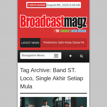
Latest update
August 8th, 2026 8:48 AM
UI dan Universitas Agung Podomoro Jalin Kerja Sama Pendidikan dan Riset un
LATEST NEWS
Meramaikan Jakarta dengan Ribuan Mainan dan Produk Bayi dari Seluruh Dunia
Menjadi Gerbang Inovasi dan Peluang Bisnis Industri Gifts dan Housewares Asi
Tag Archive:
Band ST.
UI dan Universitas Agung Podomoro Jalin Kerja Sama Pendidikan dan Riset un
Loco
,
Single Akhir Setiap
Mula