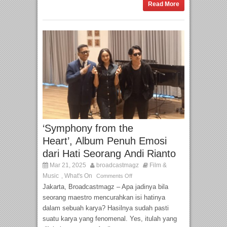
Read More
‘Symphony from the
Heart’, Album Penuh Emosi
dari Hati Seorang Andi Rianto
Mar 21, 2025
broadcastmagz
Film &
Music
What's On
,
Comments Off
Jakarta, Broadcastmagz – Apa jadinya bila
seorang maestro mencurahkan isi hatinya
dalam sebuah karya? Hasilnya sudah pasti
suatu karya yang fenomenal. Yes, itulah yang