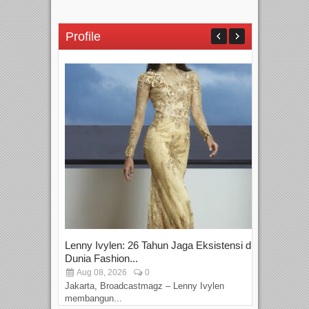
Profile
Lenny Ivylen: 26 Tahun Jaga Eksistensi di
Yan
Dunia Fashion...
Sin
Aug 08, 2026
0
D
Jakarta, Broadcastmagz – Lenny Ivylen
Jaka
membangun...