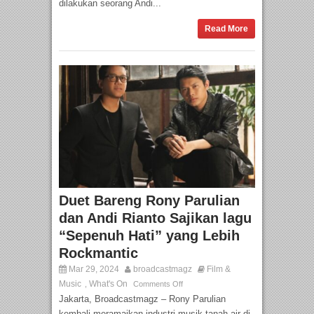
dilakukan seorang Andi...
Read More
Duet Bareng Rony Parulian
dan Andi Rianto Sajikan lagu
“Sepenuh Hati” yang Lebih
Rockmantic
Mar 29, 2024
broadcastmagz
Film &
Music
What's On
,
Comments Off
Jakarta, Broadcastmagz – Rony Parulian
kembali meramaikan industri musik tanah air di