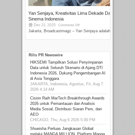
Yan Senjaya, Kreativitas Lima Dekade Dalam
Tam
Sinema Indonesia
Film
Dec 22, 2025
S
Comments Off
Jakarta, Broadcastmagz – Yan Senjaya adalah...
Beka
talen
Rilis PR Newswire
HIKSEMI Tampilkan Solusi Penyimpanan
Data untuk Seluruh Skenario di Ajang DTI
Indonesia 2026, Dukung Pengembangan AI
di Asia Tenggara
JAKARTA, Indonesia, Agustus, Fri, Aug 7
2026 4:14 AM
Cision Raih MarTech Breakthrough Awards
2026 untuk Pemantauan dan Analisis
Media Sosial, Distribusi Siaran Pers, dan
AEO
CHICAGO, Thu, Aug 6 2026 5:00 PM
Shueisha Perluas Jangkauan Global
melalui MANGA MILLION, Platform Manga