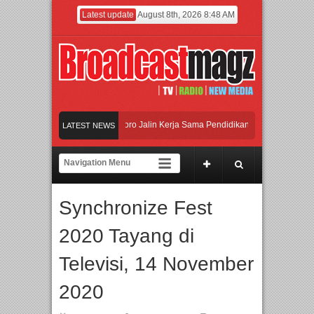
Latest update
August 8th, 2026 8:48 AM
 Universitas Agung Podomoro Jalin Kerja Sama Pendidikan dan Riset untuk Cetak
LATEST NEWS
ikan Jakarta dengan Ribuan Mainan dan Produk Bayi dari Seluruh Dunia, IBTE 2
i Gerbang Inovasi dan Peluang Bisnis Industri Gifts dan Housewares Asia Tenggar
Synchronize Fest
 Universitas Agung Podomoro Jalin Kerja Sama Pendidikan dan Riset untuk Cetak
2020 Tayang di
Televisi, 14 November
2020