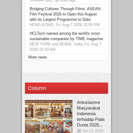
SINGAPORE, an hour ago
Bridging Cultures Through Films: ASEAN
Film Festival 2026 to Open this August
with its Largest Programme to Date
HONG KONG, Fri, Aug 7 2026 12:05 PM
HCLTech named among the world's most
sustainable companies by TIME magazine
NEW YORK and NOIDA, India, Fri, Aug 7
2026 10:43 AM
More news
Column
Antusiasme
Masyarakat
Indonesia
terhadap Piala
Dunia 2026...
Jun 27, 2026