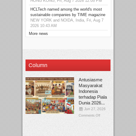
HONG KONG, Fri, Aug 7 2026 12:05 PM
HCLTech named among the world's most
sustainable companies by TIME magazine
NEW YORK and NOIDA, India, Fri, Aug 7
2026 10:43 AM
More news
Column
Antusiasme
Masyarakat
Indonesia
terhadap Piala
Dunia 2026...
Jun 27, 2026
Comments Off