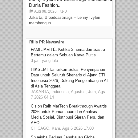
Dunia Fashion...
Sin
Aug 08, 2026
0
D
Jakarta, Broadcastmagz – Lenny Ivylen
Jaka
membangun...
Rilis PR Newswire
FAMILIARITÉ: Ketika Sinema dan Sastra
Bertemu dalam Sebuah Karya Puitis
3 jam yang lalu
HIKSEMI Tampilkan Solusi Penyimpanan
Data untuk Seluruh Skenario di Ajang DTI
Indonesia 2026, Dukung Pengembangan AI
di Asia Tenggara
JAKARTA, Indonesia, Agustus, Jum, Ags
7 2026 04.14
Cision Raih MarTech Breakthrough Awards
2026 untuk Pemantauan dan Analisis
Media Sosial, Distribusi Siaran Pers, dan
AEO
CHICAGO, Kam, Ags 6 2026 17.00
Shueisha Perluas Jangkauan Global