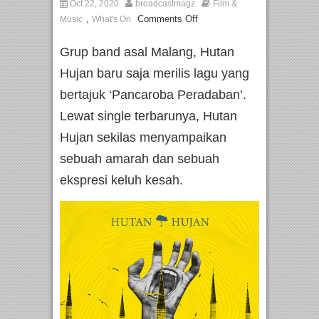
Oct 22, 2020
broadcastmagz
Film &
,
Comments Off
Music
What's On
Grup band asal Malang, Hutan
Hujan baru saja merilis lagu yang
bertajuk ‘Pancaroba Peradaban’.
Lewat single terbarunya, Hutan
Hujan sekilas menyampaikan
sebuah amarah dan sebuah
ekspresi keluh kesah.