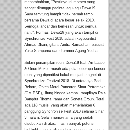
menambahkan, “Pastinya ini momen yang
sangat ditunggu pecinta lagu-lagu Dewa19.
Saya terhitung hampir tidak pernah tampil
bersama Dewa di acara besar sejak 2010.
Semoga lancar dan berkesan untuk semua
nanti”. Formasi Dewa19 yang akan tampil di
Synchronize Fest 2018 adalah keyboardist
Ahmad Dhani, gitaris Andra Ramadhan, bassist
Yuke Sampurna dan drummer Agung Yudha.
Selain penampilan reuni Dewa19 feat. Ari Lasso
& Once Mekel, masih ada pula beberapa konser
reuni yang diprediksi bakal menjadi magnet di
Synchronize Festival 2018. Di antaranya Padi
Reborn, Orkes Moral Pancaran Sinar Petromaks
(OM PSP), Jiung hingga kembali tampilnya Raja
Dangdut Rhoma Irama dan Soneta Group. Total
ada 118 musisi yang akan memeriahkan 6
panggung Synchronize Fest 2018 selama 3 hari,
3 malam. Selain nama-nama yang sudah
disebutkan di atas, masih banyak potensi
highlight yang wajib diantisipasi penampilannya