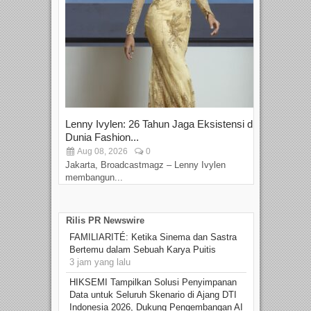
Lenny Ivylen: 26 Tahun Jaga Eksistensi di
Yan
Dunia Fashion...
Sin
Aug 08, 2026
0
D
Jakarta, Broadcastmagz – Lenny Ivylen
Jaka
membangun...
Rilis PR Newswire
FAMILIARITÉ: Ketika Sinema dan Sastra
Bertemu dalam Sebuah Karya Puitis
3 jam yang lalu
HIKSEMI Tampilkan Solusi Penyimpanan
Data untuk Seluruh Skenario di Ajang DTI
Indonesia 2026, Dukung Pengembangan AI