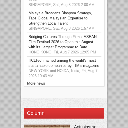
SINGAPORE, Sat, Aug 8 2026 2:00 AM
Malaysia Broadens Diaspora Strategy,
Taps Global Malaysian Expertise to
Strengthen Local Talent
SINGAPORE, Sat, Aug 8 2026 1:57 AM
Bridging Cultures Through Films: ASEAN
Film Festival 2026 to Open this August
with its Largest Programme to Date
HONG KONG, Fri, Aug 7 2026 12:05 PM
HCLTech named among the world's most
sustainable companies by TIME magazine
NEW YORK and NOIDA, India, Fri, Aug 7
2026 10:43 AM
More news
Column
Antusiasme