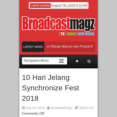
Latest update
August 7th, 2026 9:16 AM
Meramaikan Jakarta dengan Ribuan Mainan dan Produk Bayi dari Seluruh Dunia,
LATEST NEWS
Menjadi Gerbang Inovasi dan Peluang Bisnis Industri Gifts dan Housewares Asia
APMF 2026 Dorong Industri Beralih dari Kampanye ke Kolaborasi Jangka Panja
10 Hari Jelang
Rayakan Perpaduan Warisan Dan Semangat Lokal, BIRKENSTOCK INDONESIA M
Synchronize Fest
Meramaikan Jakarta dengan Ribuan Mainan dan Produk Bayi dari Seluruh Dunia,
2018
Sep 26, 2018
broadcastmagz
What's On
Comments Off