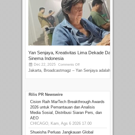
Yan Senjaya, Kreativitas Lima Dekade Dalam
Tam
Sinema Indonesia
Film
Dec 22, 2025
S
Comments Off
Jakarta, Broadcastmagz – Yan Senjaya adalah...
Beka
talen
Rilis PR Newswire
Cision Raih MarTech Breakthrough Awards
2026 untuk Pemantauan dan Analisis
Media Sosial, Distribusi Siaran Pers, dan
AEO
CHICAGO, Kam, Ags 6 2026 17.00
Shueisha Perluas Jangkauan Global