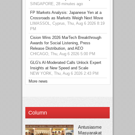
SINGAPORE, 28 minutes ago
FP Markets Analysis: Japanese Yen at a
Crossroads as Markets Weigh Next Move
LIMASSOL, Cyprus, Thu, Aug 6 2026 8:19
PM
Cision Wins 2026 MarTech Breakthrough
Awards for Social Listening, Press
Release Distribution, and AEO
CHICAGO, Thu, Aug 6 2026 5:00 PM
GLG's AI-Moderated Calls Unlock Expert
Insights at New Speed and Scale
NEW YORK, Thu, Aug 6 2026 2:43 PM
More news
Column
Antusiasme
Masyarakat