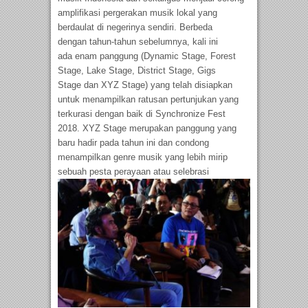
amplifikasi pergerakan musik lokal yang
berdaulat di negerinya sendiri.
Berbeda
dengan
tahun-tahun sebelumnya,
kali ini
ada enam
panggung (
Dynamic Stage, Forest
Stage, Lake Stage, District Stage
,
Gigs
Stage
dan XYZ Stage)
yang
telah disiapkan
untuk menampilkan ratusan pertunjukan yang
terkurasi dengan baik di Synchronize Fest
2018.
XYZ Stage
merupakan panggung yang
baru hadir pada tahun ini dan condong
menampilkan genre musik yang lebih mirip
sebuah pesta perayaan atau selebrasi