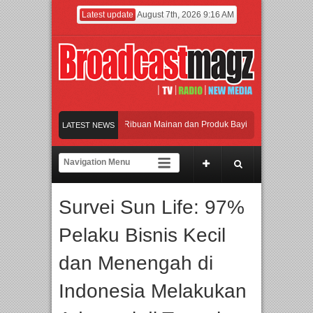
Latest update
August 7th, 2026 9:16 AM
amaikan Jakarta dengan Ribuan Mainan dan Produk Bayi dari Seluruh Dunia, IBTE
LATEST NEWS
jadi Gerbang Inovasi dan Peluang Bisnis Industri Gifts dan Housewares Asia Teng
F 2026 Dorong Industri Beralih dari Kampanye ke Kolaborasi Jangka Panjang
Survei Sun Life: 97%
akan Perpaduan Warisan Dan Semangat Lokal, BIRKENSTOCK INDONESIA Membu
Pelaku Bisnis Kecil
amaikan Jakarta dengan Ribuan Mainan dan Produk Bayi dari Seluruh Dunia, IBTE
dan Menengah di
Indonesia Melakukan