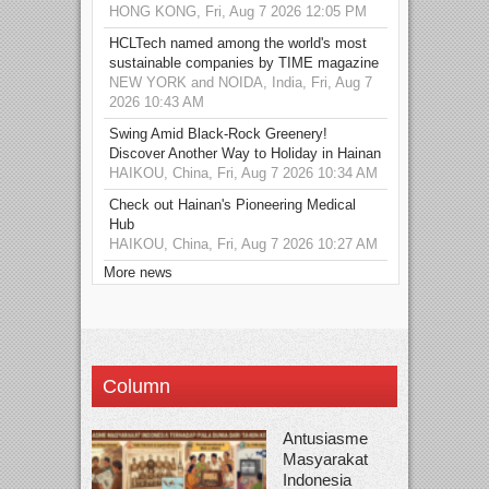
HONG KONG, Fri, Aug 7 2026 12:05 PM
HCLTech named among the world's most
sustainable companies by TIME magazine
NEW YORK and NOIDA, India, Fri, Aug 7
2026 10:43 AM
Swing Amid Black‑Rock Greenery!
Discover Another Way to Holiday in Hainan
HAIKOU, China, Fri, Aug 7 2026 10:34 AM
Check out Hainan's Pioneering Medical
Hub
HAIKOU, China, Fri, Aug 7 2026 10:27 AM
More news
Column
Antusiasme
Masyarakat
Indonesia