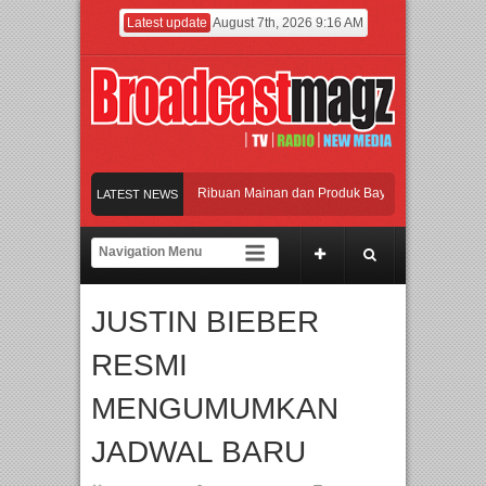
Latest update
August 7th, 2026 9:16 AM
ramaikan Jakarta dengan Ribuan Mainan dan Produk Bayi dari Seluruh Dunia, IB
LATEST NEWS
njadi Gerbang Inovasi dan Peluang Bisnis Industri Gifts dan Housewares Asia Te
MF 2026 Dorong Industri Beralih dari Kampanye ke Kolaborasi Jangka Panjang
JUSTIN BIEBER
ayakan Perpaduan Warisan Dan Semangat Lokal, BIRKENSTOCK INDONESIA Memb
RESMI
ramaikan Jakarta dengan Ribuan Mainan dan Produk Bayi dari Seluruh Dunia, IB
MENGUMUMKAN
JADWAL BARU