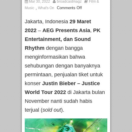
Mar 30, 2022
broadcastmagz
Film &
,
Comments Off
Music
What's On
Jakarta, Indonesia
29 Maret
2022
–
AEG Presents Asia
,
PK
Entertainment, dan Sound
Rhythm
dengan bangga
menginformasikan bahwa
sehubungan dengan banyaknya
permintaan, penjualan tiket untuk
konser
Justin Bieber – Justice
World Tour
2022
di Jakarta bulan
November nanti sudah habis
terjual (
sold out
).