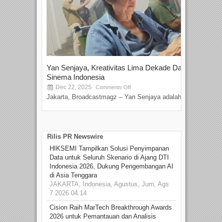
Yan Senjaya, Kreativitas Lima Dekade Dalam
Tam
Sinema Indonesia
Film
Dec 22, 2025
S
Comments Off
Jakarta, Broadcastmagz – Yan Senjaya adalah...
Beka
talen
Rilis PR Newswire
HIKSEMI Tampilkan Solusi Penyimpanan
Data untuk Seluruh Skenario di Ajang DTI
Indonesia 2026, Dukung Pengembangan AI
di Asia Tenggara
JAKARTA, Indonesia, Agustus, Jum, Ags
7 2026 04.14
Cision Raih MarTech Breakthrough Awards
2026 untuk Pemantauan dan Analisis