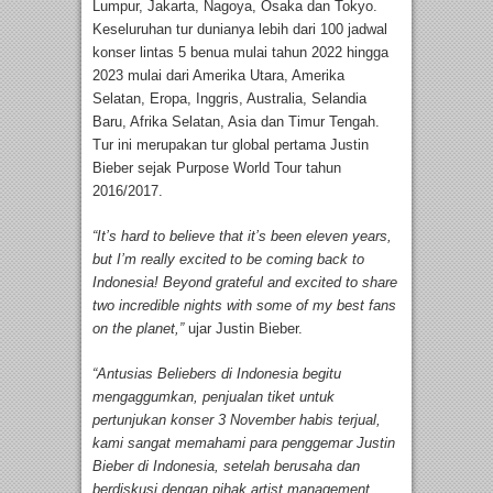
Lumpur, Jakarta, Nagoya, Osaka dan Tokyo.
Keseluruhan tur dunianya lebih dari 100 jadwal
konser lintas 5 benua mulai tahun 2022 hingga
2023 mulai dari Amerika Utara, Amerika
Selatan, Eropa, Inggris, Australia, Selandia
Baru, Afrika Selatan, Asia dan Timur Tengah.
Tur ini merupakan tur global pertama Justin
Bieber sejak Purpose World Tour tahun
2016/2017.
“It’s hard to believe that it’s been eleven years,
but I’m really excited to be coming back to
Indonesia! Beyond grateful and excited to share
two incredible nights with some of my best fans
on the planet,”
ujar Justin Bieber.
“Antusias Beliebers di Indonesia begitu
mengaggumkan, penjualan tiket untuk
pertunjukan konser 3 November habis terjual,
kami sangat memahami para penggemar Justin
Bieber di Indonesia, setelah berusaha dan
berdiskusi dengan pihak artist management