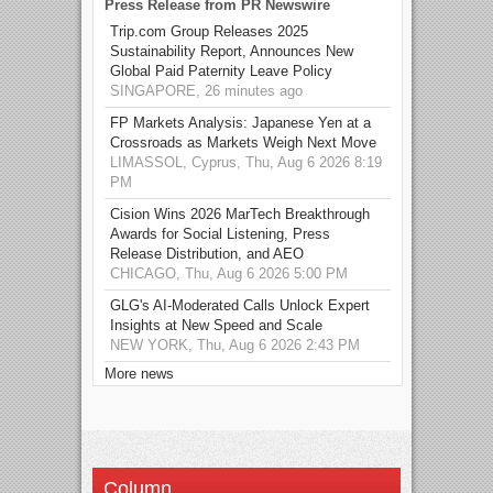
Press Release from PR Newswire
Trip.com Group Releases 2025
Sustainability Report, Announces New
Global Paid Paternity Leave Policy
SINGAPORE, 26 minutes ago
FP Markets Analysis: Japanese Yen at a
Crossroads as Markets Weigh Next Move
LIMASSOL, Cyprus, Thu, Aug 6 2026 8:19
PM
Cision Wins 2026 MarTech Breakthrough
Awards for Social Listening, Press
Release Distribution, and AEO
CHICAGO, Thu, Aug 6 2026 5:00 PM
GLG's AI-Moderated Calls Unlock Expert
Insights at New Speed and Scale
NEW YORK, Thu, Aug 6 2026 2:43 PM
More news
Column