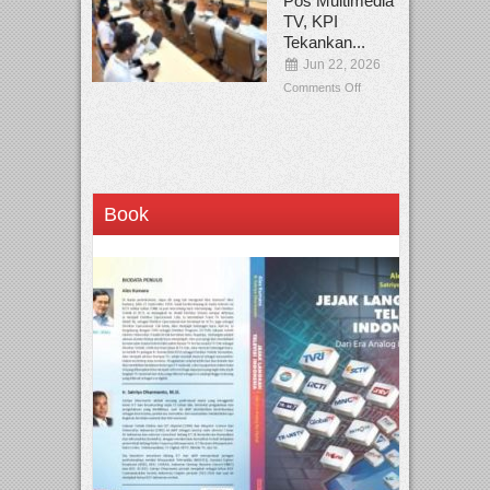
Pos Multimedia
TV, KPI
Tekankan...
Jun 22, 2026
Comments Off
Book