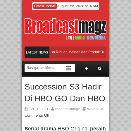
Latest update
August 7th, 2026 9:16 AM
Meramaikan Jakarta dengan Ribuan Mainan dan Produk Bayi dari Seluruh Dunia, 
LATEST NEWS
Menjadi Gerbang Inovasi dan Peluang Bisnis Industri Gifts dan Housewares Asia 
APMF 2026 Dorong Industri Beralih dari Kampanye ke Kolaborasi Jangka Panjan
Succession S3 Hadir
Rayakan Perpaduan Warisan Dan Semangat Lokal, BIRKENSTOCK INDONESIA Me
Di HBO GO Dan HBO
Meramaikan Jakarta dengan Ribuan Mainan dan Produk Bayi dari Seluruh Dunia, 
Oct 11, 2021
broadcastmagz
What's On
Comments Off
Serial drama
HBO Original
peraih