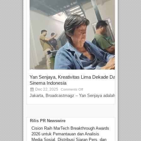
Yan Senjaya, Kreativitas Lima Dekade Dalam
Tam
Sinema Indonesia
Film
Dec 22, 2025
S
Comments Off
Jakarta, Broadcastmagz – Yan Senjaya adalah...
Beka
talen
Rilis PR Newswire
Cision Raih MarTech Breakthrough Awards
2026 untuk Pemantauan dan Analisis
Media Sosial, Distribusi Siaran Pers, dan