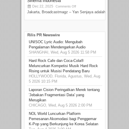
Sinema Indonesia
Film
Dec 22, 2025
S
Comments Off
Jakarta, Broadcastmagz – Yan Senjaya adalah...
Beka
talen
Rilis PR Newswire
UNISOC Lyric Audio: Mengubah
Pengalaman Mendengarkan Audio
SHANGHAI, Wed, Aug 5 2026 11:58 PM
Hard Rock Cafe dan Coca-Cola®
Meluncurkan Kompetisi Musik Hard Rock
Rising untuk Musisi Pendatang Baru
HOLLYWOOD, Florida, Agustus, Wed, Aug
5 2026 10:15 PM
Laporan Cision Peringatkan Merek tentang
'Jebakan Fragmentasi Data' yang
Merugikan
CHICAGO, Wed, Aug 5 2026 2:00 PM
NOL World Luncurkan Platform
Pemesanan Akomodasi bagi Penggemar
K-Pop yang Berkunjung ke Korea Selatan