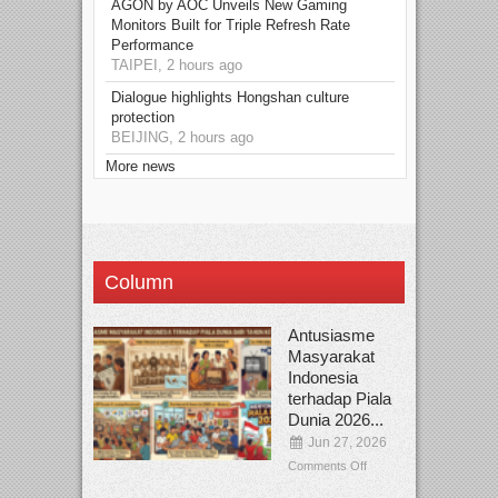
AGON by AOC Unveils New Gaming
Monitors Built for Triple Refresh Rate
Performance
TAIPEI, 2 hours ago
Dialogue highlights Hongshan culture
protection
BEIJING, 2 hours ago
More news
Column
Antusiasme
Masyarakat
Indonesia
terhadap Piala
Dunia 2026...
Jun 27, 2026
Comments Off