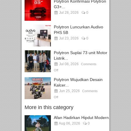
Polytron Konfirmasi Polytron
G3+...
Jul 28, 2026
0
Polytron Luncurkan Audivo
PHS 5B
Jul 23, 2026
0
Polytron Suplai 73 unit Motor
Listrik...
Jul 08, 2026
Comments
Off
Polytron Wujudkan Desain
Kalcer...
Jun 25, 2026
Comments
Off
More in this category
Afan Hadirkan Hipdut Modern...
Aug 06, 2026
0