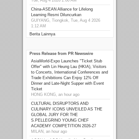
Tue, Aug 4 2026 2:00 AM
China-ASEAN Alliance for Lifelong
Learning Resmi Diluncurkan
GUIYANG, Tiongkok, Tue, Aug 4 2026
1:12 AM
Berita Lainnya
Press Release from PR Newswire
AsiaWorld-Expo Launches "Ticket Stub
Offer" with Lin Heung Lau (HKIA), Visitors
to Concerts, International Conferences and
Trade Exhibitions Can Enjoy 12% Off
Dinner and Late-Night Supper with Event
Ticket
HONG KONG, an hour ago
CULTURAL DISRUPTORS AND
CULINARY ICONS UNVEILED AS THE
GLOBAL JURY FOR THE
S.PELLEGRINO YOUNG CHEF
ACADEMY COMPETITION 2026-27
MILAN, an hour ago