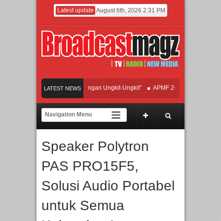
Latest update
August 6th, 2026 2:31 PM
adirkan Hipdut Modern “Jangan Ungkit-Ungkit”
APMF 2026 Dorong Industri Be
LATEST NEWS
an Perpaduan Warisan Dan Semangat Lokal, BIRKENSTOCK INDONESIA Membuka 
rasi UT School, PTBA, dan Kamaju Tingkatkan Kualitas SDM melalui Basic Mecha
Speaker Polytron
e Orchestra Presents The Beatles & Queen – feat. Marcello Tahitoe dan Sandhy So
PAS PRO15F5,
Solusi Audio Portabel
untuk Semua