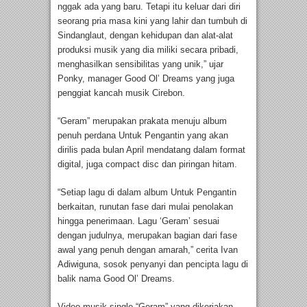
nggak ada yang baru. Tetapi itu keluar dari diri
seorang pria masa kini yang lahir dan tumbuh di
Sindanglaut, dengan kehidupan dan alat-alat
produksi musik yang dia miliki secara pribadi,
menghasilkan sensibilitas yang unik,” ujar
Ponky, manager Good Ol’ Dreams yang juga
penggiat kancah musik Cirebon.
“Geram” merupakan prakata menuju album
penuh perdana Untuk Pengantin yang akan
dirilis pada bulan April mendatang dalam format
digital, juga compact disc dan piringan hitam.
“Setiap lagu di dalam album Untuk Pengantin
berkaitan, runutan fase dari mulai penolakan
hingga penerimaan. Lagu ‘Geram’ sesuai
dengan judulnya, merupakan bagian dari fase
awal yang penuh dengan amarah,” cerita Ivan
Adiwiguna, sosok penyanyi dan pencipta lagu di
balik nama Good Ol’ Dreams.
Video musik single “Geram” yang dikerjakan