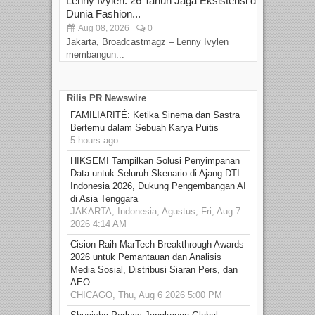
Lenny Ivylen: 26 Tahun Jaga Eksistensi di
Yan
Dunia Fashion...
Sin
Aug 08, 2026
0
D
Jakarta, Broadcastmagz – Lenny Ivylen
Jaka
membangun...
Rilis PR Newswire
FAMILIARITÉ: Ketika Sinema dan Sastra
Bertemu dalam Sebuah Karya Puitis
5 hours ago
HIKSEMI Tampilkan Solusi Penyimpanan
Data untuk Seluruh Skenario di Ajang DTI
Indonesia 2026, Dukung Pengembangan AI
di Asia Tenggara
JAKARTA, Indonesia, Agustus, Fri, Aug 7
2026 4:14 AM
Cision Raih MarTech Breakthrough Awards
2026 untuk Pemantauan dan Analisis
Media Sosial, Distribusi Siaran Pers, dan
AEO
CHICAGO, Thu, Aug 6 2026 5:00 PM