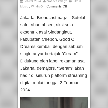
Feb 03, 2024
broadcastmagz
Film &
,
Comments Off
Music
What's On
Jakarta, Broadcastmagz – Setelah
satu tahun absen, aksi solo
eksentrik asal Sindanglaut,
kabupaten Cirebon, Good Ol’
Dreams kembali dengan sebuah
single anyar bertajuk “Geram”.
Didukung oleh label rekaman asal
Jakarta, demajors, “Geram” akan
hadir di seluruh platform streaming
digital mulai tanggal 2 Februari
2024.