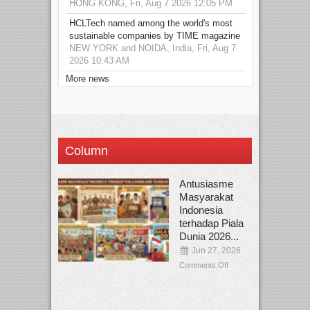
HONG KONG, Fri, Aug 7 2026 12:05 PM
HCLTech named among the world's most
sustainable companies by TIME magazine
NEW YORK and NOIDA, India, Fri, Aug 7
2026 10:43 AM
More news
Column
Antusiasme
Masyarakat
Indonesia
terhadap Piala
Dunia 2026...
Jun 27, 2026
Comments Off