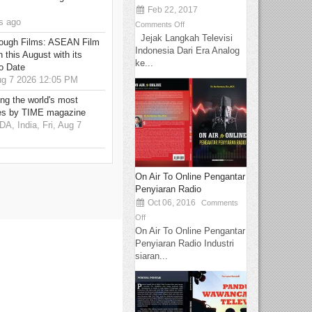
Feb 22, 2017
s ago
Comments Off
Jejak Langkah Televisi
hrough Films: ASEAN Film
Indonesia Dari Era Analog
 this August with its
ke...
o Date
g 7 2026 12:05 PM
g the world's most
es by TIME magazine
 India, Fri, Aug 7
On Air To Online Pengantar
Penyiaran Radio
Oct 06, 2016
Comments
Off
On Air To Online Pengantar
Penyiaran Radio Industri
siaran...