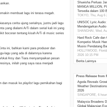
Shueisha Perluas Ja
sankan.
MANGA MILLION, Pl
Tersedia dalam 100 
semakin membuat lagu ini terasa megah.
TOKYO, Thu, Aug 6 
UNISOC Lyric Audio
asanya cerita ujung serialnya, justru jadi lagu
Mendengarkan Audio
nta yang dialami ArTi dalam serial kali ini yang
SHANGHAI, Wed, Aug
kit bocoran tentang kisah ArTi di music series
Hard Rock Cafe dan
Kompetisi Musik Har
Musisi Pendatang Ba
inta ini, bahkan kami para produser dan
HOLLYWOOD, Florida
agu-lagu yang ada di dalamnya karena
2026 10:15 PM
 Vokal Arsy dan Tiara menyampaikan pesan
Berita Lainnya
esinya, inilah yang saya rasa menjadi
Press Release from
Agoda Reveals Growin
an dan masuk ke
playlist
lagu pernikahan bagi
Weather Destination
2026
SINGAPORE, 6 hour
Malaysia Broadens Di
Global Malaysian Exp