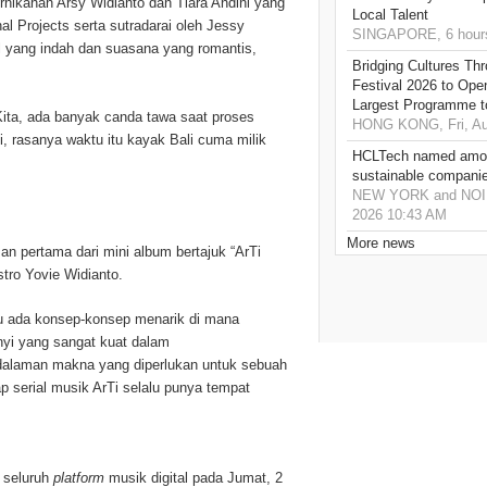
rnikahan Arsy Widianto dan Tiara Andini yang
Local Talent
l Projects serta sutradarai oleh Jessy
SINGAPORE, 6 hour
l yang indah dan suasana yang romantis,
Bridging Cultures T
Festival 2026 to Open
Largest Programme t
Kita, ada banyak canda tawa saat proses
HONG KONG, Fri, Au
i, rasanya waktu itu kayak Bali cuma milik
HCLTech named amon
sustainable compani
NEW YORK and NOIDA,
2026 10:43 AM
More news
san pertama dari mini album bertajuk “ArTi
tro Yovie Widianto.
lu ada konsep-konsep menarik di mana
nyi yang sangat kuat dalam
kedalaman makna yang diperlukan untuk sebuah
p serial musik ArTi selalu punya tempat
a seluruh
platform
musik digital pada Jumat, 2