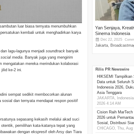
 sambutan luar biasa ternyata menumbuhkan
Yan Senjaya, Kreat
dipersatukan kembali untuk menghadirkan karya
Sinema Indonesia
Dec 22, 2025
Comme
Jakarta, Broadcastmag
n dan lagu-lagunya menjadi
soundtrack
banyak
i
social media
. Banyak juga yang mengirim
an mengatakan mereka merindukan kolaborasi
Rilis PR Newswire
ilid ke-2 ini.
HIKSEMI Tampilkan 
Data untuk Seluruh S
Indonesia 2026, Duk
Asia Tenggara
ndini sempat sedikit membocorkan alunan
JAKARTA, Indonesia,
a sosial dan ternyata mendapat respon positif
2026 4:14 AM
Cision Raih MarTech
2026 untuk Pemantau
bersatunya sepasang kekasih melalui akad suci
Sosial, Distribusi Si
s otentik, pemilihan kata-katanya tepat yang
CHICAGO, Thu, Aug 
ibawakan dengan ekspresif oleh Arsy dan Tiara