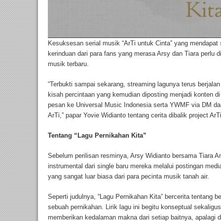
Kesuksesan serial musik “ArTi untuk Cinta” yang mendapat
kerinduan dari para fans yang merasa Arsy dan Tiara perlu 
musik terbaru.
“Terbukti sampai sekarang, streaming lagunya terus berjala
kisah percintaan yang kemudian diposting menjadi konten d
pesan ke Universal Music Indonesia serta YWMF via DM d
ArTi,” papar Yovie Widianto tentang cerita dibalik project ArTi j
Tentang “Lagu Pernikahan Kita”
Sebelum perilisan resminya, Arsy Widianto bersama Tiara A
instrumental dari single baru mereka melalui postingan medi
yang sangat luar biasa dari para pecinta musik tanah air.
Seperti judulnya, “Lagu Pernikahan Kita” bercerita tentang 
sebuah pernikahan. Lirik lagu ini begitu konseptual sekaligu
memberikan kedalaman makna dari setiap baitnya, apalagi d