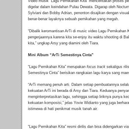
Video musik “Lagu Pernikahan Kita” menceritakan proses pe
digelar dalam keindahan Pulau Dewata. Digarap oleh Nocturna
Sylviani dan Bobby Adrian, penonton disajikan dengan visua
benar-benar layaknya sebuah pernikahan yang megah.
“Dibalik keromantisan ArTi di music video Lagu Pernikahan 
pengerjaannya karena kita se-enjoy itu waktu shooting di Bal
kita,” ungkap Arsy yang diamini oleh Tiara.
Mini Album “ArTi Semestinya Cinta”
“Lagu Pernikahan Kita” merupakan
focus track
sekaligus rili
Semestinya Cinta” berisikan rangkaian lagu karya sang maes
“ArTi memang penuh arti. Dalam setiap pembuatannya sela
kekuatan ArTi ini berada di Arsy dan Tiara. Keduanya penya
menginterpretasikan lagu, sehingga setiap liriknya punya 
kekuatan komposisi,” jelas Yovie Widianto yang juga berhara
istimewa di hati penikmat musik tanah air.
“Lagu Pernikahan Kita” resmi dirilis dan bisa didengarkan vi