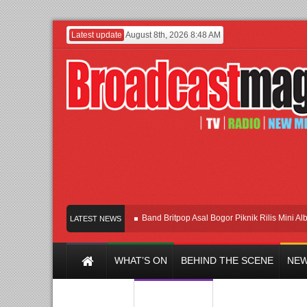
Latest update
August 8th, 2026 8:48 AM
ntuk Cetak Talenta Unggul
Band Britpop Asal Bogor Piknik Rilis Mini Album “As
LATEST NEWS
WHAT’S ON
BEHIND THE SCENE
NEW
Y CHANNEL
FILM & MUSIC