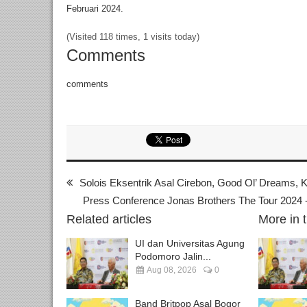
Februari 2024.
(Visited 118 times, 1 visits today)
Comments
comments
Solois Eksentrik Asal Cirebon, Good Ol’ Dreams,
Press Conference Jonas Brothers The Tour 2024 -
Related articles
More in 
UI dan Universitas Agung
Podomoro Jalin...
Aug 08, 2026
0
Band Britpop Asal Bogor