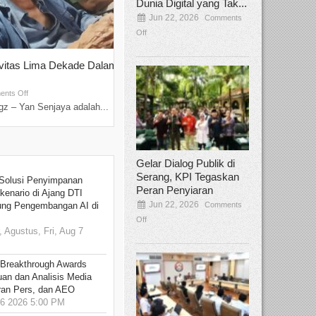
Dunia Digital yang Tak...
Jun 22, 2026
Comments
Off
ivitas Lima Dekade Dalam
Tamee Irelly Menjadi Juri Open Casti
Film Terbaru...
Sep 08, 2025
nts Off
Comments Off
z – Yan Senjaya adalah...
Bekasi, Broadcastmagz – Dalam upaya me
talenta...
Gelar Dialog Publik di
Serang, KPI Tegaskan
Solusi Penyimpanan
Peran Penyiaran
kenario di Ajang DTI
Jun 22, 2026
Comments
ung Pengembangan AI di
Off
 Agustus, Fri, Aug 7
 Breakthrough Awards
an dan Analisis Media
aran Pers, dan AEO
6 2026 5:00 PM