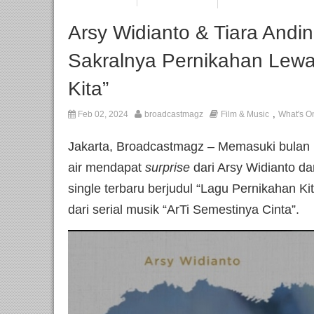
Arsy Widianto & Tiara Andi
Sakralnya Pernikahan Lewa
Kita”
,
Feb 02, 2024
broadcastmagz
Film & Music
What's O
Jakarta, Broadcastmagz – Memasuki bulan k
air mendapat
surprise
dari Arsy Widianto da
single terbaru berjudul “Lagu Pernikahan K
dari serial musik “ArTi Semestinya Cinta”.