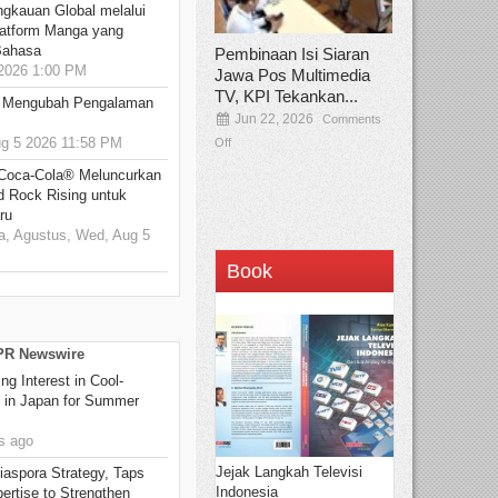
ngkauan Global melalui
atform Manga yang
Bahasa
Pembinaan Isi Siaran
2026 1:00 PM
Jawa Pos Multimedia
TV, KPI Tekankan...
: Mengubah Pengalaman
Jun 22, 2026
Comments
 5 2026 11:58 PM
Off
 Coca-Cola® Meluncurkan
d Rock Rising untuk
ru
, Agustus, Wed, Aug 5
Book
 PR Newswire
g Interest in Cool-
s in Japan for Summer
s ago
Jejak Langkah Televisi
aspora Strategy, Taps
Indonesia
ertise to Strengthen