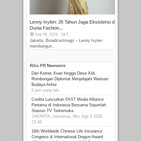
Lenny Ivylen: 26 Tahun Jaga Eksistensi di
Yan
Dunia Fashion...
Sin
Aug 08, 2026
0
D
Jakarta, Broadcastmagz – Lenny Ivylen
Jaka
membangun...
Rilis PR Newswire
Dari Kertas Xuan hingga Desa Xidi,
Rombongan Diplomat Menjelajahi Warisan
Budaya Anhui
6 jam yang lalu
Coolita Luncurkan FAST Media Alliance
Pertama di Indonesia Bersama Sejumlah
Stasiun TV Terkemuka
JAKARTA, Indonesia, Min, Ags 9 2026
23.49
16th Worldwide Chinese Life Insurance
Congress & International Dragon Award