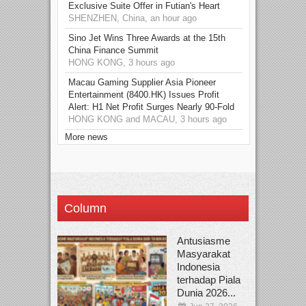
Exclusive Suite Offer in Futian's Heart
SHENZHEN, China, an hour ago
Sino Jet Wins Three Awards at the 15th
China Finance Summit
HONG KONG, 3 hours ago
Macau Gaming Supplier Asia Pioneer
Entertainment (8400.HK) Issues Profit
Alert: H1 Net Profit Surges Nearly 90-Fold
HONG KONG and MACAU, 3 hours ago
More news
Column
Antusiasme
Masyarakat
Indonesia
terhadap Piala
Dunia 2026...