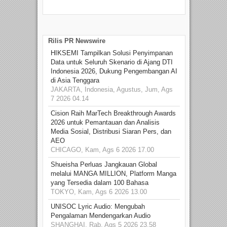
Beka
talen
Rilis PR Newswire
HIKSEMI Tampilkan Solusi Penyimpanan
Data untuk Seluruh Skenario di Ajang DTI
Indonesia 2026, Dukung Pengembangan AI
di Asia Tenggara
JAKARTA, Indonesia, Agustus, Jum, Ags
7 2026 04.14
Cision Raih MarTech Breakthrough Awards
2026 untuk Pemantauan dan Analisis
Media Sosial, Distribusi Siaran Pers, dan
AEO
CHICAGO, Kam, Ags 6 2026 17.00
Shueisha Perluas Jangkauan Global
melalui MANGA MILLION, Platform Manga
yang Tersedia dalam 100 Bahasa
TOKYO, Kam, Ags 6 2026 13.00
UNISOC Lyric Audio: Mengubah
Pengalaman Mendengarkan Audio
SHANGHAI, Rab, Ags 5 2026 23.58