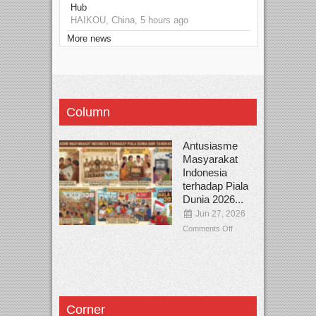
Hub
HAIKOU, China, 5 hours ago
More news
Column
Antusiasme
Masyarakat
Indonesia
terhadap Piala
Dunia 2026...
Jun 27, 2026
Comments Off
Corner