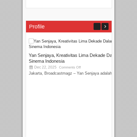
Profile
Yan Senjaya, Kreativitas Lima Dekade Dalam
Sinema Indonesia
Dec 22, 2025
Comments Off
Jakarta, Broadcastmagz – Yan Senjaya adalah...
Tam
Film
S