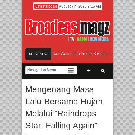
Latest update
August 7th, 2026 9:16 AM
amaikan Jakarta dengan Ribuan Mainan dan Produk Bayi dari Seluruh Dunia, IBTE
LATEST NEWS
adi Gerbang Inovasi dan Peluang Bisnis Industri Gifts dan Housewares Asia Teng
F 2026 Dorong Industri Beralih dari Kampanye ke Kolaborasi Jangka Panjang
Mengenang Masa
akan Perpaduan Warisan Dan Semangat Lokal, BIRKENSTOCK INDONESIA Membuk
Lalu Bersama Hujan
amaikan Jakarta dengan Ribuan Mainan dan Produk Bayi dari Seluruh Dunia, IBTE
Melalui “Raindrops
Start Falling Again”