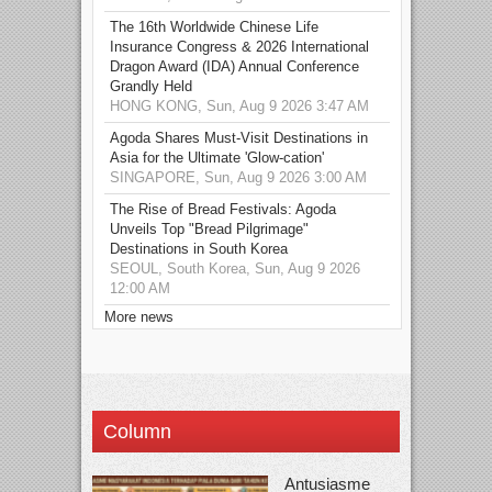
The 16th Worldwide Chinese Life
Insurance Congress & 2026 International
Dragon Award (IDA) Annual Conference
Grandly Held
HONG KONG, Sun, Aug 9 2026 3:47 AM
Agoda Shares Must-Visit Destinations in
Asia for the Ultimate 'Glow-cation'
SINGAPORE, Sun, Aug 9 2026 3:00 AM
The Rise of Bread Festivals: Agoda
Unveils Top "Bread Pilgrimage"
Destinations in South Korea
SEOUL, South Korea, Sun, Aug 9 2026
12:00 AM
More news
Column
Antusiasme