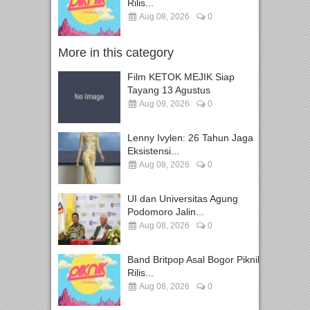
Rilis...
Aug 08, 2026
0
More in this category
Film KETOK MEJIK Siap
Tayang 13 Agustus
Aug 09, 2026
0
Lenny Ivylen: 26 Tahun Jaga
Eksistensi...
Aug 08, 2026
0
UI dan Universitas Agung
Podomoro Jalin...
Aug 08, 2026
0
Band Britpop Asal Bogor Piknik
Rilis...
Aug 08, 2026
0