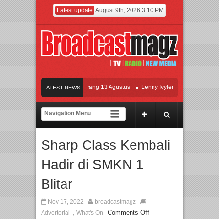
Latest update
August 9th, 2026 3:10 PM
Film KETOK MEJIK Siap Tayang 13 Agustus
Lenny Ivylen: 26 Tahun Jaga Eksis
LATEST NEWS
UI dan Universitas Agung Podomoro Jalin Kerja Sama Pendidikan dan Riset untuk
Meramaikan Jakarta dengan Ribuan Mainan dan Produk Bayi dari Seluruh Dunia, I
Sharp Class Kembali
Hadir di SMKN 1
Blitar
Nov 17, 2022
broadcastmagz
,
Comments Off
Advertorial
What's On