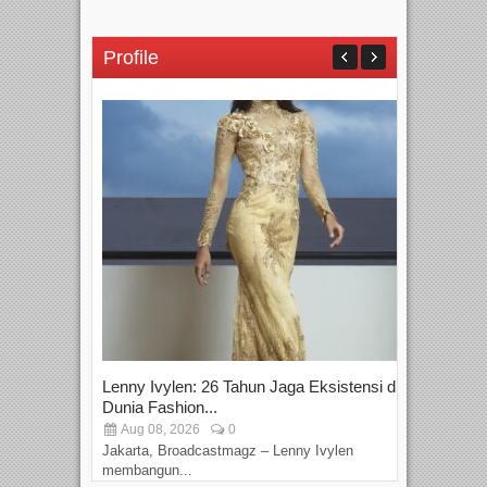
Profile
Lenny Ivylen: 26 Tahun Jaga Eksistensi di
Yan
Dunia Fashion...
Sin
Aug 08, 2026
0
D
Jakarta, Broadcastmagz – Lenny Ivylen
Jaka
membangun...