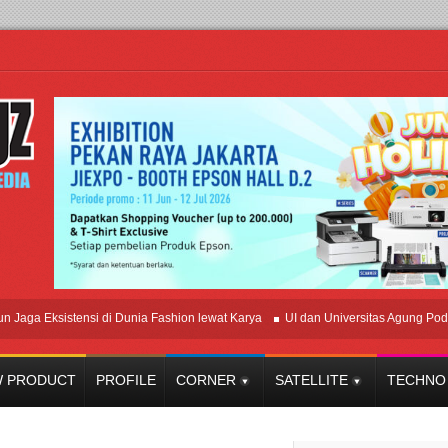
Eksistensi di Dunia Fashion lewat Karya
UI dan Universitas Agung Podomoro J
 PRODUCT
PROFILE
CORNER
SATELLITE
TECHNO