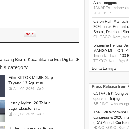
Asia Tenggara
JAKARTA, Indonesia,
2026 04.14
Cision Raih MarTech
2026 untuk Pemantau
Sosial, Distribusi Si
CHICAGO, Kam, Ags 
Shueisha Perluas Ja
MANGA MILLION, Pl
Tersedia dalam 100 
ancang Bisnis Kecantikan di Era Digital
TOKYO, Kam, Ags 6 
this category
Berita Lainnya
Film KETOK MEJIK Siap
Tayang 13 Agustus
Press Release from
Aug 09, 2026
0
CCTV+: Int'l Congres
opens in Beijing
Lenny Ivylen: 26 Tahun
BEIJING, 4 hours ag
Jaga Eksistensi...
The 16th Worldwide C
Aug 08, 2026
0
Congress & 2026 Inte
(IDA) Annual Confere
HONG KONG, Sun, A
UI dan Universitas Agung