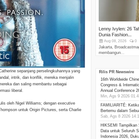
Lenny Ivylen: 26 Ta
Dunia Fashion...
Aug 08, 2026
0
Jakarta, Broadcastma
membangun...
atherine sepanjang perselingkuhannya yang
Rilis PR Newswire
dal, intrik, dan konflik, mereka menjalin
16th Worldwide Chine
mereka dan saling membantu sebagai
Congress & Internati
masi liberal.
Annual Conference 2
Min, Ags 9 2026 01.4
is oleh Nigel Williams; dengan executive
FAMILIARITÉ: Ketika
 Thompson untuk Origin Pictures, serta Charlie
Bertemu dalam Sebua
Sab, Ags 8 2026 14.
HIKSEMI Tampilkan 
Data untuk Seluruh S
Indonesia 2026, Duk