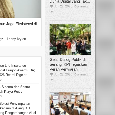
Dunia Digital yang Tak...
Jun 22, 2026
Comments
Off
hun Jaga Eksistensi di
Yan Senjaya, Kreativitas Lima Dekad
Sinema Indonesia
Dec 22, 2025
Comments Off
gz – Lenny Ivylen
Jakarta, Broadcastmagz – Yan Senjaya ada
Gelar Dialog Publik di
Serang, KPI Tegaskan
se Life Insurance
Peran Penyiaran
onal Dragon Award (IDA)
Jun 22, 2026
Comments
026 Resmi Digelar
5
Off
 Sinema dan Sastra
h Karya Puitis
19
Solusi Penyimpanan
kenario di Ajang DTI
ung Pengembangan AI di