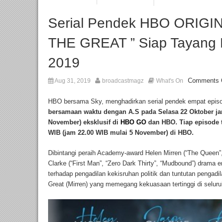
Serial Pendek HBO ORIG
THE GREAT ” Siap Tayang
2019
Comments 
Aug 31, 2019
broadcastmagz
What's On
HBO bersama Sky, menghadirkan serial pendek empat e
bersamaan waktu dengan A.S pada Selasa 22 Oktober ja
November) eksklusif di
HBO GO
dan HBO. Tiap episode 
WIB (jam 22.00 WIB mulai 5 November) di HBO.
Dibintangi peraih Academy-award Helen Mirren (“The Queen”,
Clarke (“First Man”, “Zero Dark Thirty”, “Mudbound”) drama 
terhadap pengadilan kekisruhan politik dan tuntutan pengadil
Great (Mirren) yang memegang kekuasaan tertinggi di selur