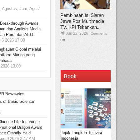
 Agustus, Jum, Ags 7
Pembinaan Isi Siaran
Jawa Pos Multimedia
 Breakthrough Awards
TV, KPI Tekankan...
an dan Analisis Media
Jun 22, 2026
Comments
aran Pers, dan AEO
6 2026 17.00
Off
ngkauan Global melalui
atform Manga yang
Bahasa
2026 13.00
Book
 PR Newswire
s of Basic Science
o
hinese Life Insurance
rnational Dragon Award
Jejak Langkah Televisi
nce Grandly Held
Indonesia
ug 9 2026 3:47 AM