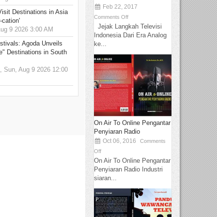
Feb 22, 2017
sit Destinations in Asia
Comments Off
-cation'
Jejak Langkah Televisi
g 9 2026 3:00 AM
Indonesia Dari Era Analog
stivals: Agoda Unveils
ke...
e" Destinations in South
 Sun, Aug 9 2026 12:00
On Air To Online Pengantar
Penyiaran Radio
Oct 06, 2016
Comments
Off
On Air To Online Pengantar
Penyiaran Radio Industri
siaran...