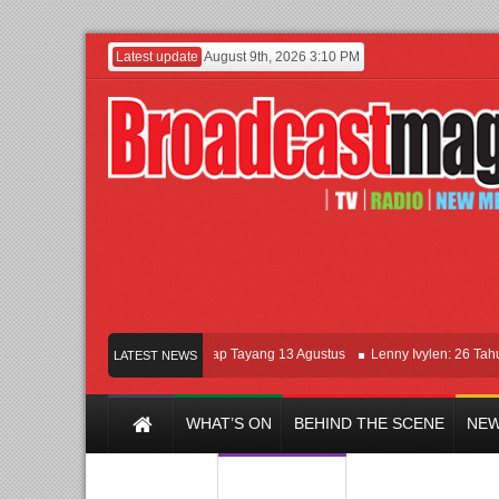
Latest update
August 9th, 2026 3:10 PM
Film KETOK MEJIK Siap Tayang 13 Agustus
Lenny Ivylen: 26 Tahun Jaga 
LATEST NEWS
WHAT’S ON
BEHIND THE SCENE
NEW
Y CHANNEL
FILM & MUSIC