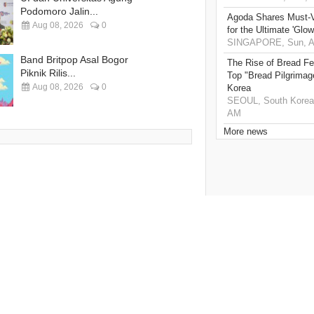
Podomoro Jalin...
Agoda Shares Must-Vi
Aug 08, 2026
0
for the Ultimate 'Glow
SINGAPORE, Sun, Au
Band Britpop Asal Bogor
The Rise of Bread Fe
Piknik Rilis...
Top "Bread Pilgrimag
Aug 08, 2026
0
Korea
SEOUL, South Korea,
AM
More news