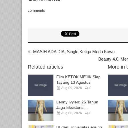
comments
MASIH ADA DIA, Single Ketiga Meda Kawu
Beauty 4.0, Mer
Related articles
More in 
Film KETOK MEJIK Siap
Tayang 13 Agustus
Aug 09, 2026
0
Lenny Ivylen: 26 Tahun
Jaga Eksistensi...
Aug 08, 2026
0
UI dan Universitas Agung