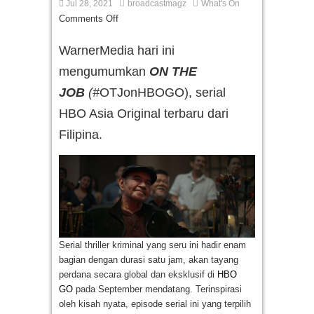
Jul 28, 2021
broadcastmagz
What's On
Comments Off
WarnerMedia hari ini
mengumumkan
ON THE
JOB
(#
OTJonHBOGO), serial
HBO Asia Original terbaru dari
Filipina.
Serial thriller kriminal yang seru ini hadir enam
bagian dengan durasi satu jam, akan tayang
perdana secara global dan eksklusif di
HBO
GO
pada September mendatang. Terinspirasi
oleh kisah nyata, episode serial ini yang terpilih