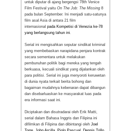
untuk diputar di ajang bergengsi 78
th
Venice
Film Festival yaitu
On The Job: The Missing
8
pada bulan September. Ini menjadi satu-satunya
film asal Asia di antara 21 film
internasional
pada Kompetisi di Venezia ke-78
yang berlangsung tahun ini
.
Serial ini mengisahkan seputar sindikat kriminal
yang membebaskan narapidana penjara kontrak
secara sementara untuk melakukan
pembunuhan politik bagi mereka yang tengah
berkuasa, kecuali sindikat yang dijalankan oleh
para politisi. Serial ini juga menyoroti keruwetan
di dunia nyata terkait berita bohong dan
bagaiman mudahnya kebenaran dapat dibangun
dan disebarluaskan ke masyarakat luas pada
era informasi saat ini.
Diciptakan dan disutradarai oleh Erik Matti,
serial dalam Bahasa Inggris dan Filipina ini
difilmkan di Filipina dan dibintangi oleh
Joel
Torre, John Arcilla, Piolo Pascual, Dennis Trillo,