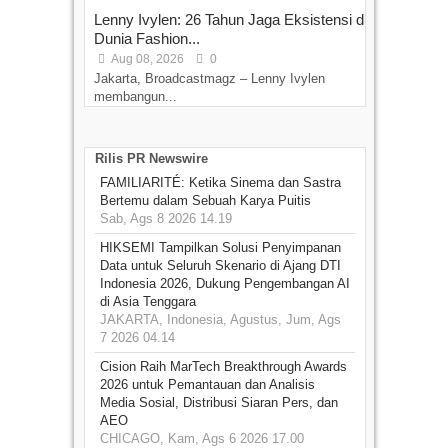
Lenny Ivylen: 26 Tahun Jaga Eksistensi di
Yan
Dunia Fashion...
Sin
Aug 08, 2026
0
D
Jakarta, Broadcastmagz – Lenny Ivylen
Jaka
membangun...
Rilis PR Newswire
FAMILIARITÉ: Ketika Sinema dan Sastra
Bertemu dalam Sebuah Karya Puitis
Sab, Ags 8 2026 14.19
HIKSEMI Tampilkan Solusi Penyimpanan
Data untuk Seluruh Skenario di Ajang DTI
Indonesia 2026, Dukung Pengembangan AI
di Asia Tenggara
JAKARTA, Indonesia, Agustus, Jum, Ags
7 2026 04.14
Cision Raih MarTech Breakthrough Awards
2026 untuk Pemantauan dan Analisis
Media Sosial, Distribusi Siaran Pers, dan
AEO
CHICAGO, Kam, Ags 6 2026 17.00