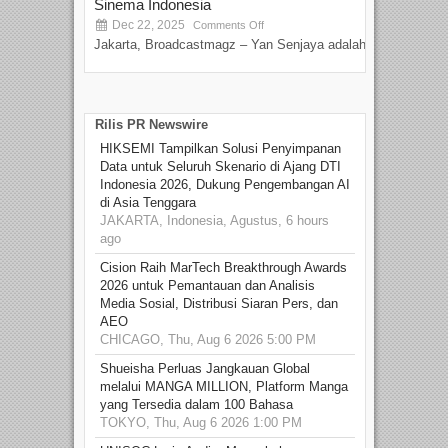
Sinema Indonesia
Film
Dec 22, 2025
S
Comments Off
Jakarta, Broadcastmagz – Yan Senjaya adalah...
Beka
talen
Rilis PR Newswire
HIKSEMI Tampilkan Solusi Penyimpanan
Data untuk Seluruh Skenario di Ajang DTI
Indonesia 2026, Dukung Pengembangan AI
di Asia Tenggara
JAKARTA, Indonesia, Agustus, 6 hours
ago
Cision Raih MarTech Breakthrough Awards
2026 untuk Pemantauan dan Analisis
Media Sosial, Distribusi Siaran Pers, dan
AEO
CHICAGO, Thu, Aug 6 2026 5:00 PM
Shueisha Perluas Jangkauan Global
melalui MANGA MILLION, Platform Manga
yang Tersedia dalam 100 Bahasa
TOKYO, Thu, Aug 6 2026 1:00 PM