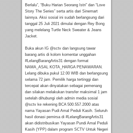
Berlalu”, “Buku Harian Seorang Istri” dan “Love
Story The Series” serta artis dari Sinemart
lainnya. Aksi sosial ini sudah berlangsung dari
tanggal 25 Juli 2021 dimulai dengan Rey Bong
yang melelang Turtle Neck Sweater & Jeans
Jacket.
Buka akun IG @sctv dan langsung tawar
barang artis di kolom komentar unggahan
#LelangBarangArtis31 dengan format
NAMA_ASAL KOTA_HARGA PENAWARAN.
Lelang dibuka pukul 12.00 WIB dan berlangsung
selama 72 jam. Pemilik harga tertinggi dan
tercepat akan dinyatakan sebagai pemenang
dan silakan melakukan transfer maksimal 1 jam
setelah dihubungi oleh admin media sosial
@sctv ke rekening BCA 500.557.2000 atas
nama Yayasan Pudi Amal Peduli Kasih. Seluruh
hasil donasi pemirsa di #LelangBarangArtis31
akan didistribusikan Yayasan Pundi Amal Peduli
Kasih (YPP) dalam program SCTV Untuk Negeri