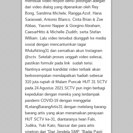
membuat video respon berisi potongan adegan
dari video dialog yang diperankan oleh Rey
Bong, Sandrina Michele, Rangga Azof, Hana
Saraswati, Antonio Blanco, Cinta Brian & Zoe
Abbas, Yasmin Napper & Giorgino Abraham,
CaesarHitto & Michelle Ziudith, serta Stefan
William. Lalu video tersebut diunggah ke media
sosial dengan mencantumkan tagar
#AduAkting31 dan sematkan akun Instagram
@sctv. Setelah proses unggah video selesai,
pastikan formulir pada link sudah terisi.
Nantinya empat kandidat video terbaik akan
berkesempatan mendapatkan hadiah sebesar
310 juta rupiah di Malam Puncak HUT 31 SCTV
pada 24 Agustus 2021.SCTV pun ingin berbagi
kepedulian dengan mereka yang terdampak
pandemi COVID-19 dengan menggelar
#LelangBarangArtis31 dengan melelang barang-
barang artis yang akan meramaikan perayaan
HUT SCTV ke-31, diantaranya Iwan Fals,
Judika, Yuki Kato, Nassar dan para artis
sinetron dari “Dari Jendela SMP, “Badai Pasti