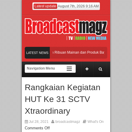
Latest update
August 7th, 2026 9:16 AM
Meramaikan Jakarta dengan Ribuan Mainan dan Produk Bayi dari Seluruh Dunia, 
LATEST NEWS
Menjadi Gerbang Inovasi dan Peluang Bisnis Industri Gifts dan Housewares Asia 
APMF 2026 Dorong Industri Beralih dari Kampanye ke Kolaborasi Jangka Panjang
Rangkaian Kegiatan
Rayakan Perpaduan Warisan Dan Semangat Lokal, BIRKENSTOCK INDONESIA Me
HUT Ke 31 SCTV
Meramaikan Jakarta dengan Ribuan Mainan dan Produk Bayi dari Seluruh Dunia, 
Xtraordinary
Jul 28, 2021
broadcastmagz
What's On
Comments Off