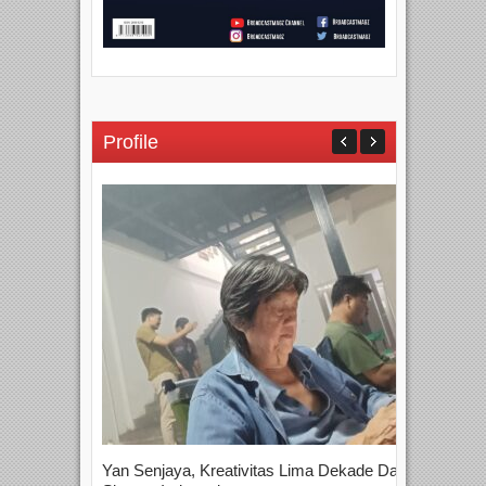
Profile
Yan Senjaya, Kreativitas Lima Dekade Dalam
Tam