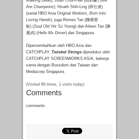
Walking Dead
); Duan Chun-Hao (段鈞豪) (
We
Are Champions
); Hsueh Shih-Ling (薛仕凌)
(serial HBO Asia Original
Workers
,
Born Into
Loving Hands
); juga Romeo Tan (陳羅密
歐) (
Soul Old Yet So Young
) dan Aileen Tan (陳
麗貞) (
Hello Ms Driver
) dari Singapura.
Dipersembahkan oleh HBO Asia dan
CATCHPLAY,
Twisted Strings
diproduksi oleh
CATCHPLAY SCREENWORKS ASIA, bekerja
sama dengan Bossdom dari Taiwan dan
Mediacorp Singapura.
(Visited 89 times, 1 visits today)
Comments
comments