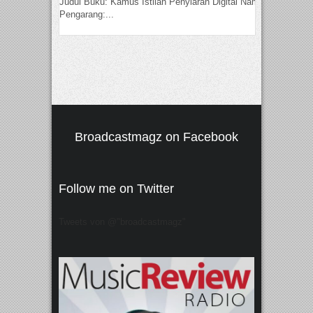
Judul Buku: Kamus Istilah Penyiaran Digital Nama
Pengarang:...
Broadcastmagz on Facebook
Follow me on Twitter
Tweets von @"broadcastmagz"