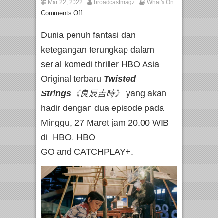
Mar 22, 2022
broadcastmagz
What's On
Comments Off
Dunia penuh fantasi dan
ketegangan terungkap dalam
serial komedi thriller HBO Asia
Original terbaru
Twisted
Strings
《良辰吉時》
yang akan
hadir dengan dua episode pada
Minggu, 27 Maret jam 20.00 WIB
di HBO, HBO
GO and CATCHPLAY+.