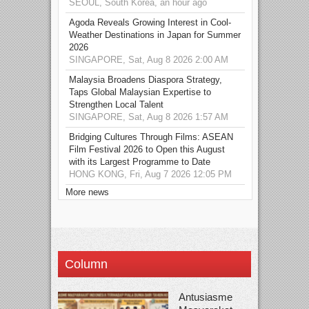
SEOUL, South Korea, an hour ago
Agoda Reveals Growing Interest in Cool-
Weather Destinations in Japan for Summer
2026
SINGAPORE, Sat, Aug 8 2026 2:00 AM
Malaysia Broadens Diaspora Strategy,
Taps Global Malaysian Expertise to
Strengthen Local Talent
SINGAPORE, Sat, Aug 8 2026 1:57 AM
Bridging Cultures Through Films: ASEAN
Film Festival 2026 to Open this August
with its Largest Programme to Date
HONG KONG, Fri, Aug 7 2026 12:05 PM
More news
Column
Antusiasme