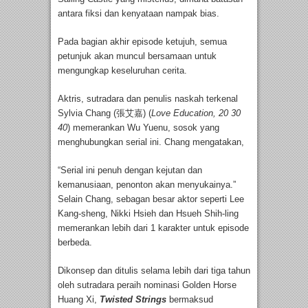
antara fiksi dan kenyataan nampak bias.
Pada bagian akhir episode ketujuh, semua
petunjuk akan muncul bersamaan untuk
mengungkap keseluruhan cerita.
Aktris, sutradara dan penulis naskah terkenal
Sylvia Chang (張艾嘉) (
Love Education, 20 30
40
) memerankan Wu Yuenu, sosok yang
menghubungkan serial ini. Chang mengatakan,
“Serial ini penuh dengan kejutan dan
kemanusiaan, penonton akan menyukainya.”
Selain Chang, sebagan besar aktor seperti Lee
Kang-sheng, Nikki Hsieh dan Hsueh Shih-ling
memerankan lebih dari 1 karakter untuk episode
berbeda.
Dikonsep dan ditulis selama lebih dari tiga tahun
oleh sutradara peraih nominasi Golden Horse
Huang Xi,
Twisted Strings
bermaksud