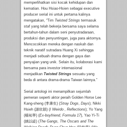
memperlihatkan sisi kocak kehidupan dan
kematian. Hou Hsiao-Hsien sebagai executive
producer serial ini untuk pertama kalinya
mengatakan, “Tim
Twisted Strings
termasuk
staf yang telah bekerja bersama saya selama
bertahun-tahun dalam seni penyutradaraan,
produksi dan penyuntingan, juga para aktornya.
Mencocokkan mereka dengan naskah dan
teknik naratif sutradara Huang Xi sehingga
menjadi sebuah drama dengan gaya dan
penyajian yang unik. Selain itu, kolaborasi kami
bersama para investor internasional
menjadikan
Twisted Strings
sesuatu yang
beda di antara drama-drama Taiwan lainnya.”
Serial antologi ini menampilkan sejumlah
pemeran seperti aktor peraih Golden Horse Lee
Kang-sheng (李康生) (
Stray Dogs
,
Days
); Nikki
Hsieh (謝欣穎) (
I Weirdo , Reflections
); Yo Yang
(楊祐寧) (
Ex-boyfriend
,
Formula 17
), Yao Yi-Ti
(姚以緹) (
The Gangs, The Oscars and The