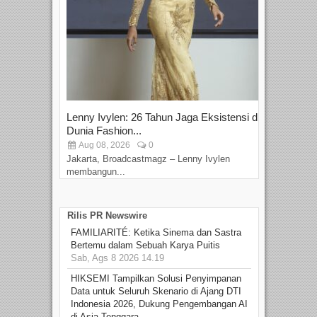
Lenny Ivylen: 26 Tahun Jaga Eksistensi di
Yan
Dunia Fashion...
Sin
Aug 08, 2026
0
D
Jakarta, Broadcastmagz – Lenny Ivylen
Jaka
membangun...
Rilis PR Newswire
FAMILIARITÉ: Ketika Sinema dan Sastra
Bertemu dalam Sebuah Karya Puitis
Sab, Ags 8 2026 14.19
HIKSEMI Tampilkan Solusi Penyimpanan
Data untuk Seluruh Skenario di Ajang DTI
Indonesia 2026, Dukung Pengembangan AI
di Asia Tenggara