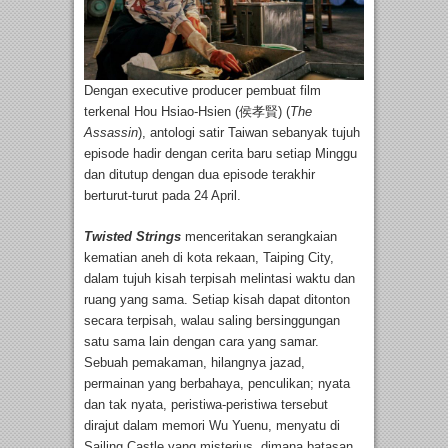
Dengan executive producer pembuat film
terkenal Hou Hsiao-Hsien (侯孝賢) (
The
Assassin
), antologi satir Taiwan sebanyak tujuh
episode hadir dengan cerita baru setiap Minggu
dan ditutup dengan dua episode terakhir
berturut-turut pada 24 April.
Twisted Strings
menceritakan serangkaian
kematian aneh di kota rekaan, Taiping City,
dalam tujuh kisah terpisah melintasi waktu dan
ruang yang sama. Setiap kisah dapat ditonton
secara terpisah, walau saling bersinggungan
satu sama lain dengan cara yang samar.
Sebuah pemakaman, hilangnya jazad,
permainan yang berbahaya, penculikan; nyata
dan tak nyata, peristiwa-peristiwa tersebut
dirajut dalam memori Wu Yuenu, menyatu di
Sailing Castle yang misterius, dimana batasan