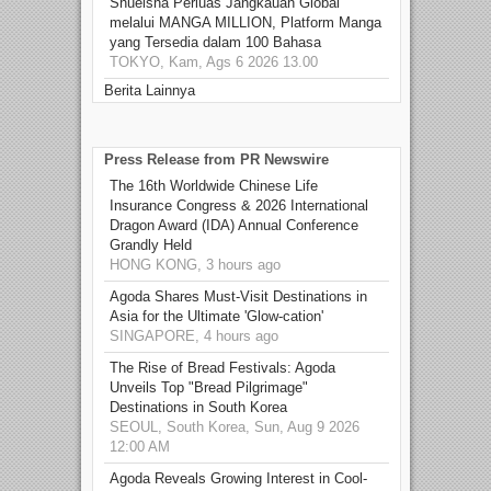
Shueisha Perluas Jangkauan Global
melalui MANGA MILLION, Platform Manga
yang Tersedia dalam 100 Bahasa
TOKYO, Kam, Ags 6 2026 13.00
Berita Lainnya
Press Release from PR Newswire
The 16th Worldwide Chinese Life
Insurance Congress & 2026 International
Dragon Award (IDA) Annual Conference
Grandly Held
HONG KONG, 3 hours ago
Agoda Shares Must-Visit Destinations in
Asia for the Ultimate 'Glow-cation'
SINGAPORE, 4 hours ago
The Rise of Bread Festivals: Agoda
Unveils Top "Bread Pilgrimage"
Destinations in South Korea
SEOUL, South Korea, Sun, Aug 9 2026
12:00 AM
Agoda Reveals Growing Interest in Cool-