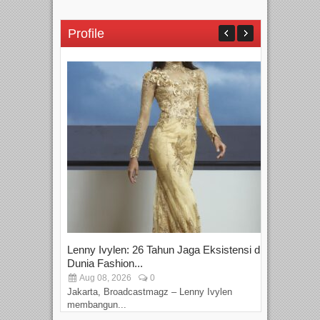
Profile
Lenny Ivylen: 26 Tahun Jaga Eksistensi di
Yan
Dunia Fashion...
Sin
Aug 08, 2026
0
D
Jakarta, Broadcastmagz – Lenny Ivylen
Jaka
membangun...