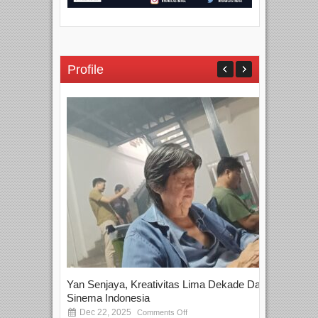
Profile
Yan Senjaya, Kreativitas Lima Dekade Dalam
Tam
Sinema Indonesia
Film
Dec 22, 2025
S
Comments Off