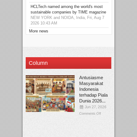
HCLTech named among the world's most
sustainable companies by TIME magazine
NEW YORK and NOIDA, India, Fri, Aug 7
2026 10:43 AM
More news
Column
Antusiasme
Masyarakat
Indonesia
terhadap Piala
Dunia 2026...
Jun 27, 2026
Comments Off