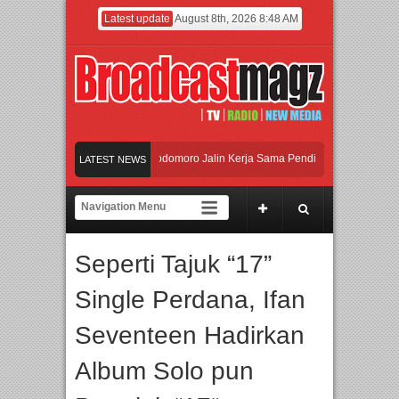
Latest update
August 8th, 2026 8:48 AM
I dan Universitas Agung Podomoro Jalin Kerja Sama Pendidikan dan Riset untuk 
LATEST NEWS
eramaikan Jakarta dengan Ribuan Mainan dan Produk Bayi dari Seluruh Dunia, I
enjadi Gerbang Inovasi dan Peluang Bisnis Industri Gifts dan Housewares Asia Te
Seperti Tajuk “17”
I dan Universitas Agung Podomoro Jalin Kerja Sama Pendidikan dan Riset untuk 
Single Perdana, Ifan
Seventeen Hadirkan
Album Solo pun