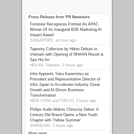
Press Release from PR Newswire
Forrester Recognizes Fortinet As APAC
Winner Of Its Inaugural B2B Marketing AI
Impact Award
SINGAPORE, an hour ago
Tapestry Collection by Hilton Debuts in
Vietnam with Opening of NHAAN Resort &
Spa Hoi An
HOI AN, Vietnam, 2 hours ago
Infor Appoints Yuka Kanemitsu as
President and Representative Director of
Infor Japan to Accelerate Industry Cloud
Growth and AI-Driven Business
Transformation
NEW YORK and TOKYO, 3 hours ago
Philips Audio Makes ChinaJoy Debut: A
Century-Old Brand Opens a New Youth
Chapter with 'Yellow Summer'
SHANGHAI, 3 hours ago
More news