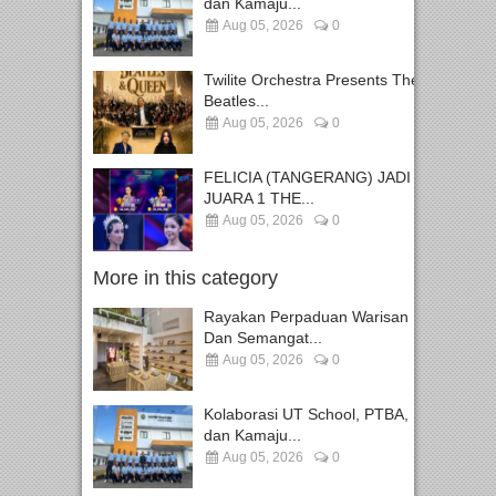
dan Kamaju...
Aug 05, 2026
0
Twilite Orchestra Presents The
Beatles...
Aug 05, 2026
0
FELICIA (TANGERANG) JADI
JUARA 1 THE...
Aug 05, 2026
0
More in this category
Rayakan Perpaduan Warisan
Dan Semangat...
Aug 05, 2026
0
Kolaborasi UT School, PTBA,
dan Kamaju...
Aug 05, 2026
0