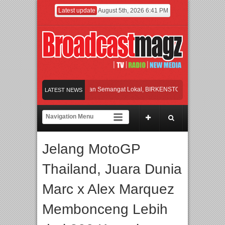
Latest update
August 5th, 2026 6:41 PM
an Perpaduan Warisan Dan Semangat Lokal, BIRKENSTOCK INDONESIA Membuka 
LATEST NEWS
rasi UT School, PTBA, dan Kamaju Tingkatkan Kualitas SDM melalui Basic Mecha
e Orchestra Presents The Beatles & Queen – feat. Marcello Tahitoe dan Sandhy So
Jelang MotoGP
ara Eksklusif Pemain Sinetron Biarkan Hati Bicara, Febby Rastanty, Rangga Azo
Thailand, Juara Dunia
an Perpaduan Warisan Dan Semangat Lokal, BIRKENSTOCK INDONESIA Membuka 
Marc x Alex Marquez
Membonceng Lebih