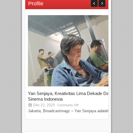
Profile
Yan Senjaya, Kreativitas Lima Dekade Dalam
Tam
Sinema Indonesia
Film
Dec 22, 2025
S
Comments Off
Jakarta, Broadcastmagz – Yan Senjaya adalah...
Beka
talen