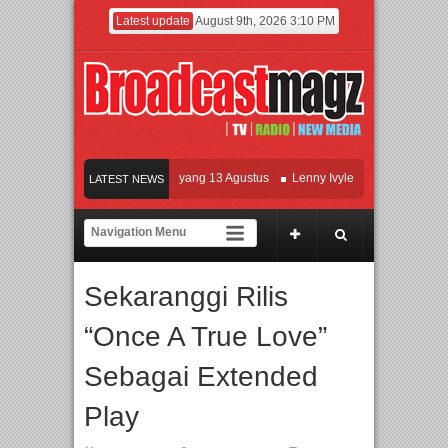
Latest update
August 9th, 2026 3:10 PM
Film KETOK MEJIK Siap Tayang 13 Agustus
Lenny Ivylen: 26 Tahun Jaga Eksis
LATEST NEWS
UI dan Universitas Agung Podomoro Jalin Kerja Sama Pendidikan dan Riset untuk
Meramaikan Jakarta dengan Ribuan Mainan dan Produk Bayi dari Seluruh Dunia, 
Sekaranggi Rilis
“Once A True Love”
Sebagai Extended
Play