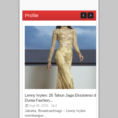
Profile
Lenny Ivylen: 26 Tahun Jaga Eksistensi di
Yan
Dunia Fashion...
Sin
Aug 08, 2026
0
D
Jakarta, Broadcastmagz – Lenny Ivylen
Jaka
membangun...