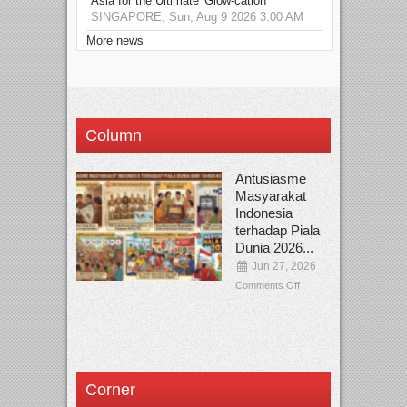
Asia for the Ultimate 'Glow-cation'
SINGAPORE, Sun, Aug 9 2026 3:00 AM
More news
Column
Antusiasme
Masyarakat
Indonesia
terhadap Piala
Dunia 2026...
Jun 27, 2026
Comments Off
Corner